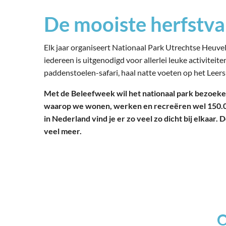
De mooiste herfstvak
Elk jaar organiseert Nationaal Park Utrechtse Heuvel
iedereen is uitgenodigd voor allerlei leuke activitei
paddenstoelen-safari, haal natte voeten op het
Leer
Met de Beleefweek wil het nationaal park bezoek
waarop we wone
n, werken en recreëren wel 150.00
in Nederland vind je er zo veel zo dicht bij elkaar.
De
veel meer.
O