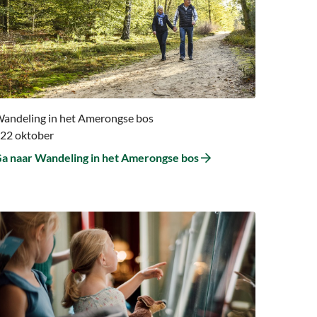
aar
andeling
n
et
merongse
os
andeling in het Amerongse bos
 22 oktober
a naar Wandeling in het Amerongse bos
a
aar
a
aar
enta
amilierondleidingen