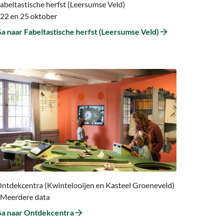
abeltastische herfst (Leersumse Veld)
 22 en 25 oktober
a naar Fabeltastische herfst (Leersumse Veld)
a
aar
a
aar
ntdekcentra
ntdekcentra (Kwintelooijen en Kasteel Groeneveld)
 Meerdere data
a naar Ontdekcentra