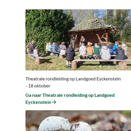
Ga
naar
Ga
naar
Theatrale
rondleiding
op
Landgoed
Eyckenstein
Theatrale rondleiding op Landgoed Eyckenstein
- 18 oktober
Ga naar Theatrale rondleiding op Landgoed
Eyckenstein
Ga
naar
Ga