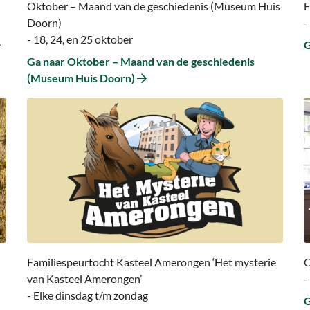
Oktober – Maand van de geschiedenis (Museum Huis
F
(Museum
Doorn)
-
Huis
- 18, 24, en 25 oktober
G
Doorn)
Ga naar Oktober – Maand van de geschiedenis
(Museum Huis Doorn)
Ga
G
naar
n
Ga
G
naar
n
Familiespeurtocht
O
Kasteel
Amerongen
‘Het
mysterie
van
Familiespeurtocht Kasteel Amerongen ‘Het mysterie
O
Kasteel
van Kasteel Amerongen’
-
Amerongen’
- Elke dinsdag t/m zondag
G