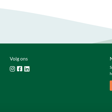
Volg ons
S
h