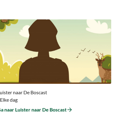
a
aar
a
aar
uister
aar
e
oscast
uister naar De Boscast
 Elke dag
a naar Luister naar De Boscast