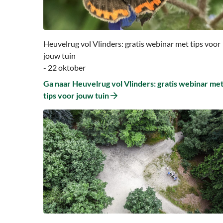
Vlinders:
gratis
webinar
met
Heuvelrug vol Vlinders: gratis webinar met tips voor
tips
jouw tuin
voor
- 22 oktober
jouw
Ga naar Heuvelrug vol Vlinders: gratis webinar me
tuin
tips voor jouw tuin
Ga
naar
Ga
naar
Herfstwandeling
Kaapse
bossen
(Doorn)