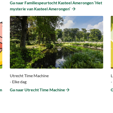
Ga naar Familiespeurtocht Kasteel Amerongen ‘Het
mysterie van Kasteel Amerongen’
Ga
G
naar
n
Ga
G
naar
n
Utrecht
L
Time
n
Machine
D
B
Utrecht Time Machine
L
- Elke dag
-
rm
Ga naar Utrecht Time Machine
G