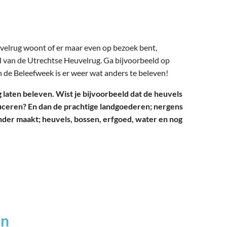
euvelrug woont of er maar even op bezoek bent,
aal van de Utrechtse Heuvelrug. Ga bijvoorbeeld op
an de Beleefweek is er weer wat anders te beleven!
g
laten beleven
. Wist je bijvoorbeeld dat de heuvels
uceren? En dan de prachtige
landgoederen; nergens
onder maakt
; heuvels, bossen, erfgoed, water en nog
en