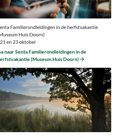
n
e
erfstvakantie
Museum
enta Familierondleidingen in de herfstvakantie
uis
Museum Huis Doorn)
oorn)
 21 en 23 oktober
a naar Senta Familierondleidingen in de
erfstvakantie (Museum Huis Doorn)
a
aar
a
aar
abeltastische
erfst
Leersumse
eld)