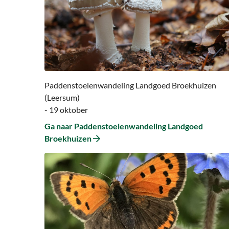
naar
Paddenstoelenwandeling
Landgoed
Broekhuizen
Paddenstoelenwandeling Landgoed Broekhuizen
(Leersum)
- 19 oktober
Ga naar Paddenstoelenwandeling Landgoed
Broekhuizen
Ga
naar
Ga
naar
Heuvelrug
vol