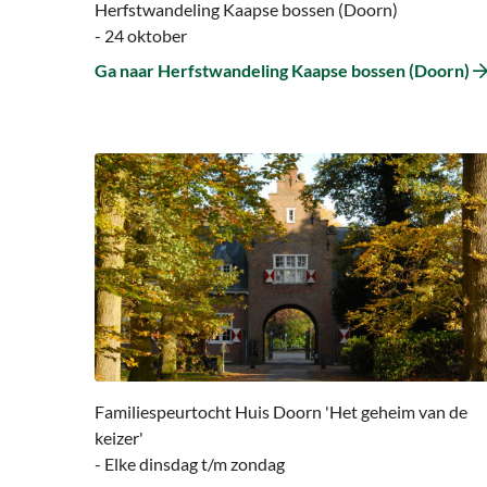
Herfstwandeling Kaapse bossen (Doorn)
- 24 oktober
Ga naar Herfstwandeling Kaapse bossen (Doorn)
Ga
naar
Ga
naar
Familiespeurtocht
Huis
Doorn
‘Het
geheim
van
Familiespeurtocht Huis Doorn 'Het geheim van de
de
keizer'
keizer’
- Elke dinsdag t/m zondag