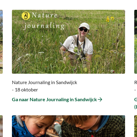
Ga
G
naar
n
Ga
G
naar
n
Nature
R
Journaling
v
in
d
Sandwijck
N
–
S
Nature Journaling in Sandwijck
R
(
- 18 oktober
-
Ga naar Nature Journaling in Sandwijck
G
(
Ga
G
naar
n
Ga
G