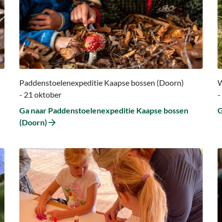
naar
n
Paddenstoelenexpeditie
W
Kaapse
i
bossen
h
(Doorn)
A
b
Paddenstoelenexpeditie Kaapse bossen (Doorn)
W
- 21 oktober
-
Ga naar Paddenstoelenexpeditie Kaapse bossen
G
(Doorn)
Ga
G
naar
n
Ga
G
naar
n
Kasteel
S
Kunst
F