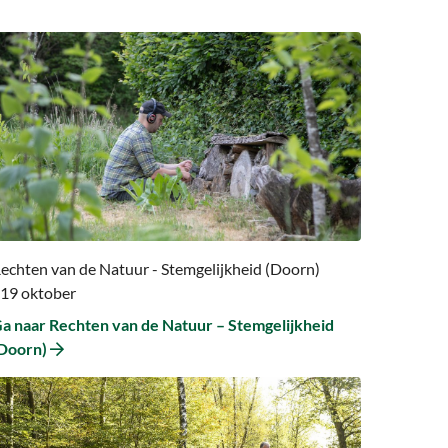
a
aar
a
aar
echten
an
e
atuur
temgelijkheid
echten van de Natuur - Stemgelijkheid (Doorn)
Doorn)
 19 oktober
a naar Rechten van de Natuur – Stemgelijkheid
Doorn)
a
aar
a