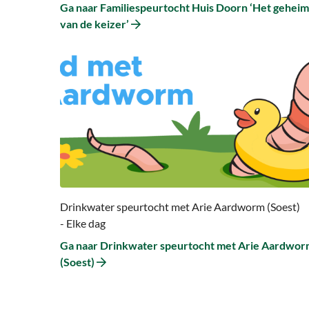
Ga naar Familiespeurtocht Huis Doorn ‘Het geheim
van de keizer’
Ga
naar
Ga
naar
Drinkwater
speurtocht
met
Arie
Aardworm
(Soest)
Drinkwater speurtocht met Arie Aardworm (Soest)
- Elke dag
Ga naar Drinkwater speurtocht met Arie Aardwo
(Soest)