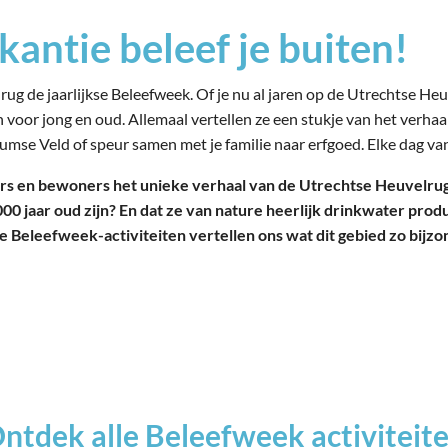
antie beleef je buiten!
rug de jaarlijkse Beleefweek. Of je nu al jaren op de Utrechtse H
ten voor jong en oud. Allemaal vertellen ze een stukje van het verh
sumse
Veld of
speur samen met je familie naar erfgoed
. Elke dag v
ers en bewone
rs
het
unieke
verhaal van de Utrechtse Heuvelru
0 jaar oud zijn? En dat
ze van nature heerlijk drinkwater prod
 Beleefweek-activiteiten vertellen
ons
wat dit
gebied zo bijz
ntdek alle Beleefweek activiteit