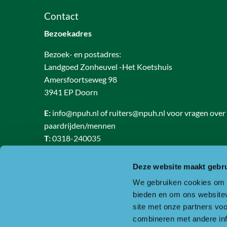
Contact
Bezoekadres
Bezoek- en postadres:
Landgoed Zonheuvel -Het Koetshuis
Amersfoortseweg 98
3941 EP Doorn
E:
info@npuh.nl of ruiters@npuh.nl voor vragen over
paardrijden/mennen
T:
0318-240035
RSIN nummer: 818889986
Deze website maakt gebru
KVK nummer: 30234587
We gebruiken cookies om c
BTW nummer: 8188 89 986 B01
bieden en om ons websitev
Of ga naar de contactpagina.
site met onze partners vo
combineren met andere inf