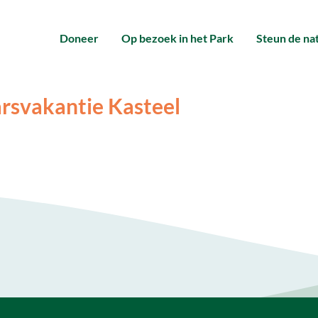
Doneer
Op bezoek in het Park
Steun de na
rsvakantie Kasteel