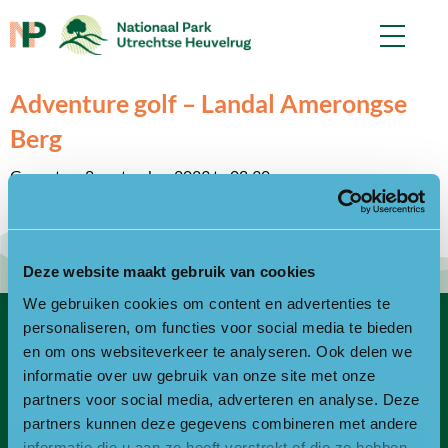
Adventure golf – Landal Amerongse
Berg
Gepost op 8 september 2023 te 08:30.
Geschreven door
controlf5
Deze website maakt gebruik van cookies
We gebruiken cookies om content en advertenties te
personaliseren, om functies voor social media te bieden
Contact
en om ons websiteverkeer te analyseren. Ook delen we
informatie over uw gebruik van onze site met onze
Bezoekadres
partners voor social media, adverteren en analyse. Deze
partners kunnen deze gegevens combineren met andere
Bezoek- en postadres:
informatie die u aan ze heeft verstrekt of die ze hebben