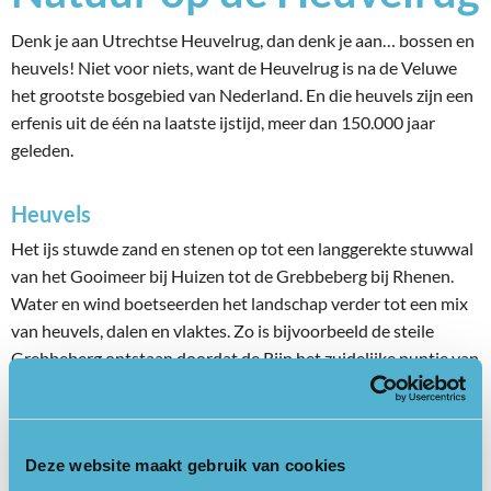
Denk je aan Utrechtse Heuvelrug, dan denk je aan… bossen en
heuvels! Niet voor niets, want de Heuvelrug is na de Veluwe
het grootste bosgebied van Nederland. En die heuvels zijn een
erfenis uit de één na laatste ijstijd, meer dan 150.000 jaar
geleden.
Heuvels
Het ijs stuwde zand en stenen op tot een langgerekte stuwwal
van het Gooimeer bij Huizen tot de Grebbeberg bij Rhenen.
Water en wind boetseerden het landschap verder tot een mix
van heuvels, dalen en vlaktes. Zo is bijvoorbeeld de steile
Grebbeberg ontstaan doordat de Rijn het zuidelijke puntje van
de stuwwal wegspoelde. Het maakt de Utrechtse Heuvelrug
tot een aardkundig bijzonder en waardevol gebied.
Deze website maakt gebruik van cookies
Bossen en heide