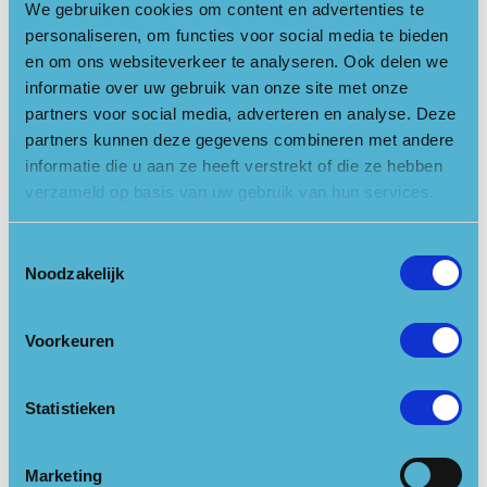
We gebruiken cookies om content en advertenties te
De bossen zijn grotendeels van latere tijd. In de vroege
personaliseren, om functies voor social media te bieden
middeleeuwen maakten de oorspronkelijke bossen plaats voor
en om ons websiteverkeer te analyseren. Ook delen we
landbouw en vooral veeteelt. De heidevelden (bijvoorbeeld
informatie over uw gebruik van onze site met onze
het Leersumse veld) en de stuifzanden (zoals de
partners voor social media, adverteren en analyse. Deze
e
Soesterduinen) herinneren nog aan die tijd. Pas in de 19
en
partners kunnen deze gegevens combineren met andere
e
20
eeuw kwam de grootschalige herbebossing op gang. In
informatie die u aan ze heeft verstrekt of die ze hebben
eerste instantie werden bossen voor de houtproductie
verzameld op basis van uw gebruik van hun services.
aangelegd; nogal saaie bossen met vooral dennenbomen. Maar
tegenwoordig komt, dankzij uitgekiend natuurbeheer, de
Toestemmingsselectie
variatie in bomen, struiken en planten terug die hoort bij een
Noodzakelijk
gezond bos. Daar profiteren
planten
en
dieren
van.
Voorkeuren
Uiterwaarden
Bij de Amerongse Bovenpolder eindigt de Utrechtse
Statistieken
Heuvelrug abrupt in de Rijn. In de ‘wilde riviernatuur’ langs de
oevers is het tegenwoordig goed toeven. Niet alleen voor
avontuurlijke wandelaars en vogelaars, maar ook voor
Marketing