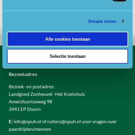
vele
planten
en
dieren
die van drassige uiterwaarden houden.
Details tonen
Alle cookies toestaan
Selectie toestaan
Contact
Bezoekadres
Bezoek- en postadres:
Landgoed Zonheuvel -Het Koetshuis
Amersfoortseweg 98
3941 EP Doorn
E:
info@npuh.nl of ruiters@npuh.nl voor vragen over
paardrijden/mennen