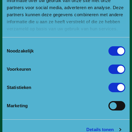
informatie over uw gebruik van onze site met onze
partners voor social media, adverteren en analyse. Deze
partners kunnen deze gegevens combineren met andere
Contact
informatie die u aan ze heeft verstrekt of die ze hebben
Bezoekadres
verzameld op basis van uw gebruik van hun services.
Bezoek- en postadres:
Toestemmingsselectie
Landgoed Zonheuvel -Het Koetshuis
Noodzakelijk
Amersfoortseweg 98
3941 EP Doorn
Voorkeuren
E:
info@npuh.nl of ruiters@npuh.nl voor vragen over
paardrijden/mennen
T:
0318-240035
Statistieken
RSIN nummer: 818889986
Marketing
KVK nummer: 30234587
BTW nummer: 8188 89 986 B01
Of ga naar de contactpagina.
Details tonen