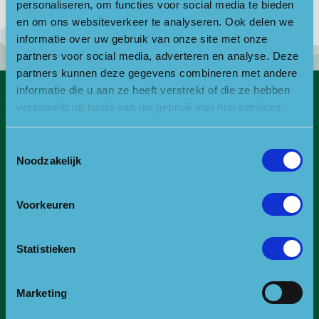
Geschreven door
controlf5
personaliseren, om functies voor social media te bieden
en om ons websiteverkeer te analyseren. Ook delen we
informatie over uw gebruik van onze site met onze
partners voor social media, adverteren en analyse. Deze
partners kunnen deze gegevens combineren met andere
informatie die u aan ze heeft verstrekt of die ze hebben
verzameld op basis van uw gebruik van hun services.
Contact
Bezoekadres
Toestemmingsselectie
Noodzakelijk
Bezoek- en postadres:
Landgoed Zonheuvel -Het Koetshuis
Amersfoortseweg 98
Voorkeuren
3941 EP Doorn
Statistieken
E:
info@npuh.nl of ruiters@npuh.nl voor vragen over
paardrijden/mennen
T:
0318-240035
Marketing
RSIN nummer: 818889986