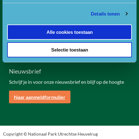
KVK nummer: 30234587
BTW nummer: 8188 89 986 B01
Details tonen
Of ga naar de contactpagina.
Alle cookies toestaan
Volg ons
Selectie toestaan
Nieuwsbrief
Schrijf je in voor onze nieuwsbrief en blijf op de hoogte
Naar aanmeldformulier
Copyright © Nationaal Park Utrechtse Heuvelrug