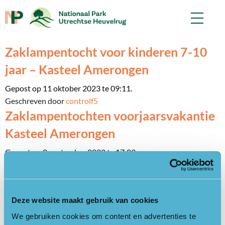
Zaklampentocht voor kinderen 7-10
jaar – Kasteel Amerongen
Gepost op 11 oktober 2023 te 09:11.
Geschreven door
controlf5
Zaklampentochten voorjaarsvakantie
Kasteel Amerongen
Gepost op 8 september 2022 te 17:03.
Geschreven door
controlf5
Tuinspeurtocht ‘Het mysterie van
Kasteel Amerongen’
Deze website maakt gebruik van cookies
Gepost op 11 augustus 2021 te 17:01.
We gebruiken cookies om content en advertenties te