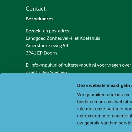
Contact
Bezoekadres
Bezoek- en postadres:
Landgoed Zonheuvel -Het Koetshuis
Amersfoortseweg 98
3941 EP Doorn
E:
info@npuh.nl of ruiters@npuh.nl voor vragen over
paardrijden/mennen
T:
0318-240035
Deze website maakt gebru
RSIN nummer: 818889986
We gebruiken cookies om c
KVK nummer: 30234587
bieden en om ons websitev
BTW nummer: 8188 89 986 B01
site met onze partners vo
combineren met andere inf
Of ga naar de contactpagina.
uw gebruik van hun servic