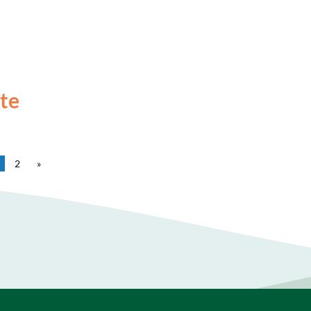
te
2
»