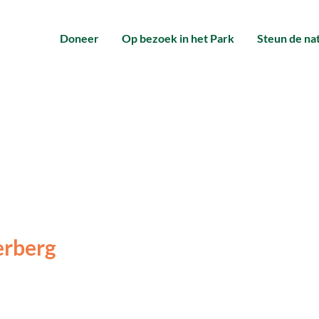
Doneer
Op bezoek in het Park
Steun de na
erberg