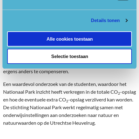
Ook onderzochten de studenten of we deze CO
-opslag in
2
waarde kunnen verzilveren. Dit kan niet voor het bestaande
groen in het park, omdat er van CO
-verwaarding pas sprake is
2
Details tonen
als er bovenop de bestaande CO
-opslag extra CO
wordt
2
2
vastgelegd. Maar verwaarding van CO
-opslag zou wel
2
Alle cookies toestaan
kunnen bij de aanleg van nieuw bos of door
beheersmaatregelen te treffen waardoor er meer CO
2
opgeslagen wordt dan nu het geval is. Dit zal in een systeem
Selectie toestaan
van certificaten gegoten kunnen worden om CO
-uitstoot
2
ergens anders te compenseren.
Een waardevol onderzoek van de studenten, waardoor het
Nationaal Park inzicht heeft verkregen in de totale CO
-opslag
2
en hoe de eventuele extra CO
-opslag verzilverd kan worden.
2
De stichting Nationaal Park werkt regelmatig samen met
onderwijsinstellingen aan onderzoeken naar natuur en
natuurwaarden op de Utrechtse Heuvelrug.