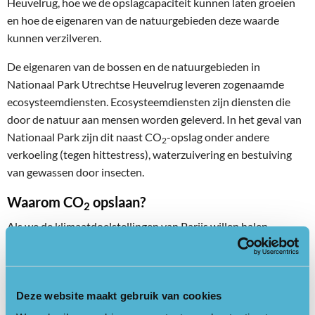
Heuvelrug, hoe we de opslagcapaciteit kunnen laten groeien
en hoe de eigenaren van de natuurgebieden deze waarde
kunnen verzilveren.
De eigenaren van de bossen en de natuurgebieden in
Nationaal Park Utrechtse Heuvelrug leveren zogenaamde
ecosysteemdiensten. Ecosysteemdiensten zijn diensten die
door de natuur aan mensen worden geleverd. In het geval van
Nationaal Park zijn dit naast CO
-opslag onder andere
2
verkoeling (tegen hittestress), waterzuivering en bestuiving
van gewassen door insecten.
Waarom CO
opslaan?
2
Als we de klimaatdoelstellingen van Parijs willen halen,
moeten we vrijwel geen broeikasgassen meer uitstoten.
Omdat dat niet van vandaag op morgen lukt, moeten we –
naast energie besparen en duurzame energie opwekken –
Deze website maakt gebruik van cookies
evenveel CO
uit de lucht halen als er door onze uitstoot nu in
2
terecht komt. CO
opslaan dus. En de natuur helpt ons daarbij.