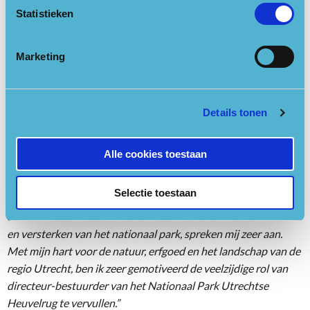
samenwerking tussen alle partners die zich inzetten voor de
Statistieken
Utrechtse Heuvelrug.
De Raad van Toezicht heeft er alle vertrouwen in dat hij, samen
Marketing
met de medewerkers van de stichting, met visie en energie
verder bouwt aan de toekomst van het Nationaal Park en de
brede samenwerking op de Utrechtse Heuvelrug.”
Details tonen
Jan Henk zelf kijkt er ook naar uit:
“Bij het Nationaal Park
wordt intensief samengewerkt door en met o.a. de
Alle cookies toestaan
gebiedspartners en overheden. Ik kijk er met veel
enthousiasme naar uit om met het team draagvlak voor
Selectie toestaan
gezamenlijke vervolgstappen te realiseren. De combinatie van
de rol directeur-bestuurder en de ambitie van het behouden
en versterken van het nationaal park, spreken mij zeer aan.
Met mijn hart voor de natuur, erfgoed en het landschap van de
regio Utrecht, ben ik zeer gemotiveerd de veelzijdige rol van
directeur-bestuurder van het Nationaal Park Utrechtse
Heuvelrug te vervullen.”