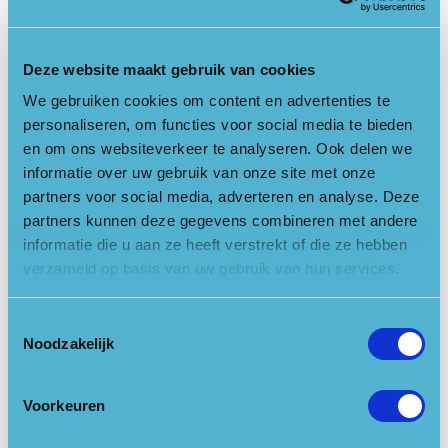
inwoner van Zeist bovendien een bekende van de Utrechtse
Heuvelrug: hij wandelt er dagelijks, mountainbiket over de
trails en is een enthousiast vogelaar en vogelfotograaf.
Deze website maakt gebruik van cookies
Een verbinder met hart voor de natuur
We gebruiken cookies om content en advertenties te
personaliseren, om functies voor social media te bieden
Voorzitter van de Raad van Toezicht Sylvia Pijnenborg is
en om ons websiteverkeer te analyseren. Ook delen we
verheugd met de benoeming:
informatie over uw gebruik van onze site met onze
“
Met de benoeming van Jan Henk van der Velden krijgt
partners voor social media, adverteren en analyse. Deze
Nationaal Park Utrechtse Heuvelrug een directeur met ruime
partners kunnen deze gegevens combineren met andere
bestuurlijke ervaring en sterk verbindende kwaliteiten. Vanuit
informatie die u aan ze heeft verstrekt of die ze hebben
zijn achtergrond in de advocatuur en als directeur van
verzameld op basis van uw gebruik van hun services.
Stichting Utrecht Science Park weet hij verschillende belangen
samen te brengen en duurzame samenwerking te stimuleren.
Toestemmingsselectie
Noodzakelijk
Gedreven door zijn betrokkenheid bij de samenleving,
kiest Jan Henk er bewust voor om zich in te zetten voor
Nationaal Park Utrechtse Heuvelrug. In deze rol wil hij
Voorkeuren
bijdragen aan het versterken van de natuur en de