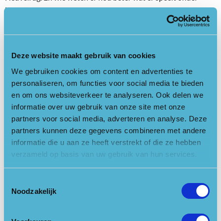
jongeren dan de jongeren zelf? Daarom richt Stichting
Nationaal Park Utrechtse Heuvelrug een Jongerenraad op.
Deze raad geeft een stem aan de jongeren die op en rondom de
Utrechtse Heuvelrug wonen, zodat ook hun meningen en
Deze website maakt gebruik van cookies
ideeën gehoord worden.
We gebruiken cookies om content en advertenties te
De Jongerenraad mag gevraagd en ongevraagd advies geven
personaliseren, om functies voor social media te bieden
aan de Stichting, zowel op beleids- als projectniveau. Zoveel
en om ons websiteverkeer te analyseren. Ook delen we
mogelijk van dit advies zal de Stichting meenemen in de
informatie over uw gebruik van onze site met onze
uitvoering van haar taken. Daarnaast wordt de Jongerenraad
partners voor social media, adverteren en analyse. Deze
jaarlijks gevraagd om op het programmaoverleg een
partners kunnen deze gegevens combineren met andere
presentatie/ discussie te leiden met een grote groep
informatie die u aan ze heeft verstrekt of die ze hebben
stakeholders in het gebied. De invulling hiervan is aan de
verzameld op basis van uw gebruik van hun services.
Jongerenraad zelf. Daarbij is er ruimte voor de Jongerenraad
om ook zelf een project of activiteit op te zetten ter
Toestemmingsselectie
bevordering van jongerenparticipatie en het beschermen,
Noodzakelijk
behouden en ontwikkelen van natuur, landschap en (cultureel)
erfgoed op en rondom de Utrechtse Heuvelrug.