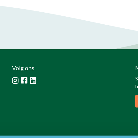
Volg ons
S
h