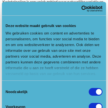
Kwintelooijen is een uniek gebied waar natuurlijke variatie en
landschap en historisch erfgoed samenkomen, en waar zelfs
stenen werktuigen van mensachtigen van 140.000 jaar
geleden zijn gevonden. Mede dankzij zonering is het
recreatiegedeelte robuust, maar het natuurgebied blijft
Deze website maakt gebruik van cookies
kwetsbaar voor bijvoorbeeld stikstof, droogte, invasieve
We gebruiken cookies om content en advertenties te
exoten en het verlies van begroeiingstypen. Het gezelschap is
personaliseren, om functies voor social media te bieden
tijdens het werkbezoek verenigd in de missie om de functies
en om ons websiteverkeer te analyseren. Ook delen we
van het landschap te behouden en te versterken, rekening
informatie over uw gebruik van onze site met onze
houdend met het natuurlijk DNA.
partners voor social media, adverteren en analyse. Deze
partners kunnen deze gegevens combineren met andere
Jurjen van Dijk, eigenaar van duurzaam vakantiepark Boutique
informatie die u aan ze heeft verstrekt of die ze hebben
Parc Soof en sinds kort ook Hoeder van de Heuvelrug ontving
verzameld op basis van uw gebruik van hun services.
de groep en gaf een korte uitleg over de brasserie en de
ontwikkeling van het park. Wandelend werd verder met elkaar
Toestemmingsselectie
stilgestaan bij diverse onderwerpen, o.a. zonering, parkeren,
Noodzakelijk
duurzame mobiliteit, horecavoorziening en expositieruimte,
toezicht en handhaving.
Voorkeuren