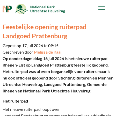
Feestelijke opening ruiterpad
Landgoed Prattenburg
Gepost op 17 juli 2026 te 09:15.
Geschreven door
Melissa de Raaij
Op donderdag
middag
16 juli 2026
is het nieuwe
ruiterpad
Rhenen-Elst op Landgoed
Prattenburg
feestelijk geopend
.
Het ruiterpad was al even toegankelijk voor ruiters maar is
nu ook officieel geopend
doo
r
Stichti
ng
Ruite
ren
en Mennen
Utrechtse Heuvelrug, Landgo
ed
Prattenb
urg
,
G
emeente
Rhenen
en
Nationaal P
ark Utrechtse Heuvelrug
.
Het ruiterpad
Het nieuwe ruiterpad
l
oopt
over
Landgoed
Prattenburg
en
vormt een belangrijke verbinding in