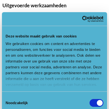
Uitgevoerde werkzaamheden
Afgelopen periode is langs alle ruiterpaden rond de
Amerongse Berg (Veenendaal, Amerongen, Elst & Rhenen)
gesnoeid.
Dit is ruim 35 km. Daar waar over- en laaghangende
takken hingen, zijn deze verwijderd.
Deze website maakt gebruik van cookies
Daarnaast zijn er op Landgoed Pijnenburg een aantal slechte
We gebruiken cookies om content en advertenties te
plekken opgeknapt.
personaliseren, om functies voor social media te bieden
en om ons websiteverkeer te analyseren. Ook delen we
De sneeuwval aan het begin van het jaar zorgde voor veel
informatie over uw gebruik van onze site met onze
gebroken takken. Deze zijn opgeruimd.
partners voor social media, adverteren en analyse. Deze
partners kunnen deze gegevens combineren met andere
De aankomende periode gaan we verder met het opknappen
informatie die u aan ze heeft verstrekt of die ze hebben
van de paden rond de Amerongse Berg. Ongeveer 1850 meter
verzameld op basis van uw gebruik van hun services.
aan erosiegeulen worden geëgaliseerd, 320 watergaten langs
de ruiterpaden worden open gemaakt en waar nodig maken
Toestemmingsselectie
we nieuwe watergaten. In het voorjaar volgt een nieuwe
Noodzakelijk
sleepronde.