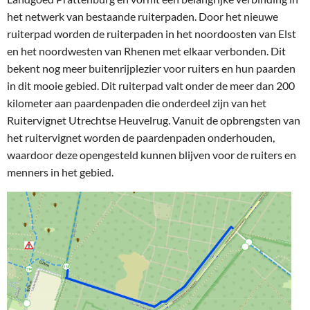
het netwerk van bestaande ruiterpaden
.
Door het nieuwe
ruiterpad
word
en de
ruiterpad
en
in het
noordoost
en
van Elst
en
het
noordwest
en van Rhenen met elkaar verbonden.
Dit
bekent
nog meer buitenrijplezier voor ruiters en hun paarden
in dit mooie gebied.
Dit ruiterpad
valt onder
de meer dan 200
kilometer aan paardenpaden
die onderdeel zijn van
het
Ruitervignet Utrechtse Heuvelrug.
Vanuit de opbrengsten van
het ruitervignet worden de paardenpaden onderhouden,
waardoor deze opengesteld kunnen blijve
n voor de
ruiters en
menners in het gebied.