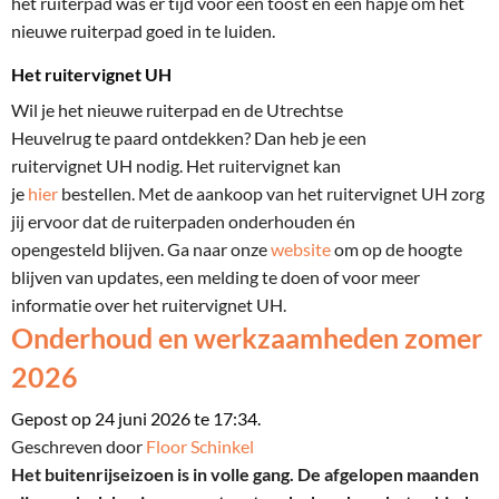
het ruiterpad
was er tijd voor een toost en een hapje om het
nieuwe ruiterpad goed in te luiden.
Het ruitervignet UH
Wil je het nieuwe ruiterpad en de Utrechtse
Heuvelrug
te
paard ontdekken? Dan heb je een
ruitervignet
UH
nodig.
Het
ruiter
vignet
kan
je
hier
bestellen.
Met de aankoop van het
r
uitervignet UH zorg
jij ervoor dat de ruiterpaden onderhouden én
opengesteld
blijven.
Ga naar
onze
web
site
om
o
p de hoogte
blijven van updates, een melding
te
doen of
voor meer
informatie ove
r
het ruitervignet UH
.
Onderhoud en werkzaamheden zomer
2026
Gepost op 24 juni 2026 te 17:34.
Geschreven door
Floor Schinkel
Het buitenrijseizoen is in volle gang. De afgelopen maanden