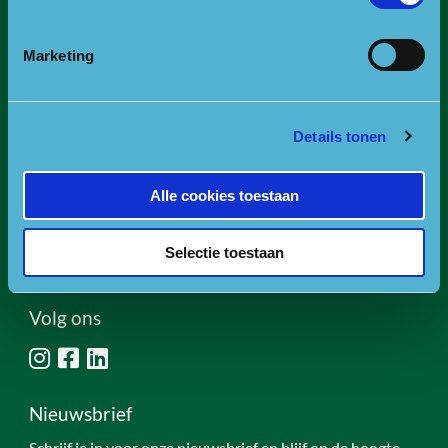
Amersfoortseweg 98
3941 EP Doorn
Marketing
E:
info@npuh.nl of ruiters@npuh.nl voor vragen over
paardrijden/mennen
T:
0318-240035
Details tonen
RSIN nummer: 818889986
Alle cookies toestaan
KVK nummer: 30234587
BTW nummer: 8188 89 986 B01
Selectie toestaan
Of ga naar de contactpagina.
Volg ons
Nieuwsbrief
Schrijf je in voor onze nieuwsbrief en blijf op de hoogte