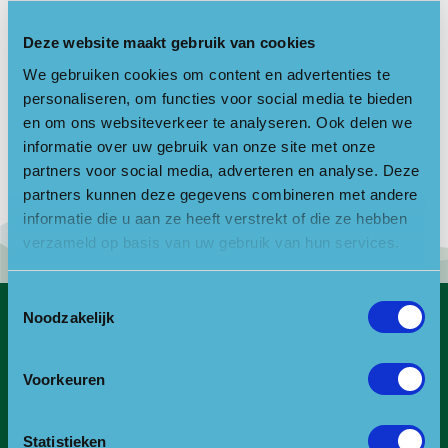
Nacht van de Nacht – Schubert:
concert en wandeling
Deze website maakt gebruik van cookies
Gepost op 9 september 2022 te 16:42.
We gebruiken cookies om content en advertenties te
Geschreven door
controlf5
personaliseren, om functies voor social media te bieden
Zeister muziekwandeling
en om ons websiteverkeer te analyseren. Ook delen we
informatie over uw gebruik van onze site met onze
Gepost op 8 juli 2021 te 08:35.
partners voor social media, adverteren en analyse. Deze
Geschreven door
controlf5
partners kunnen deze gegevens combineren met andere
informatie die u aan ze heeft verstrekt of die ze hebben
verzameld op basis van uw gebruik van hun services.
Toestemmingsselectie
Noodzakelijk
Contact
Bezoekadres
Voorkeuren
Bezoek- en postadres:
Statistieken
Landgoed Zonheuvel -Het Koetshuis