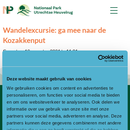
Wandelexcursie: ga mee naar de
Kozakkenput
Gepost op 19 augustus 2021 te 11:01.
Geschreven door
controlf5
Deze website maakt gebruik van cookies
We gebruiken cookies om content en advertenties te
personaliseren, om functies voor social media te bieden
Contact
en om ons websiteverkeer te analyseren. Ook delen we
informatie over uw gebruik van onze site met onze
Bezoekadres
partners voor social media, adverteren en analyse. Deze
partners kunnen deze gegevens combineren met andere
Bezoek- en postadres:
informatie die u aan ze heeft verstrekt of die ze hebben