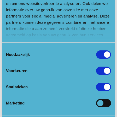
Gepost op 17 augustus 2023 te 13:32.
en om ons websiteverkeer te analyseren. Ook delen we
Geschreven door
controlf5
informatie over uw gebruik van onze site met onze
Wandelen over Fort aan de Buursteeg
partners voor social media, adverteren en analyse. Deze
partners kunnen deze gegevens combineren met andere
Gepost op 12 juli 2023 te 08:22.
informatie die u aan ze heeft verstrekt of die ze hebben
Geschreven door
controlf5
verzameld op basis van uw gebruik van hun services.
Wildplukwandeling Vijverhof – Den
Dolder
Toestemmingsselectie
Noodzakelijk
Gepost op 28 september 2022 te 21:15.
Geschreven door
controlf5
Voorkeuren
Publiekswandeling Amerongse Bos
IVN
Statistieken
Gepost op 28 september 2022 te 21:15.
Geschreven door
controlf5
Marketing
1
»