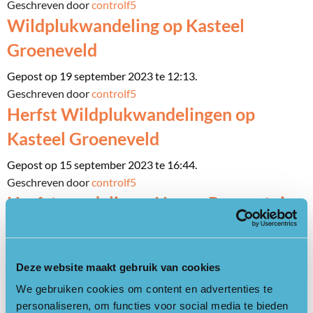
Geschreven door
controlf5
Wildplukwandeling op Kasteel
Groeneveld
Gepost op 19 september 2023 te 12:13.
Geschreven door
controlf5
Herfst Wildplukwandelingen op
Kasteel Groeneveld
Gepost op 15 september 2023 te 16:44.
Geschreven door
controlf5
Herfstwandeling – Hoeve Ravenstein
Gepost op 17 augustus 2023 te 13:32.
Geschreven door
controlf5
Een heerlijke herfstwandeling –
Deze website maakt gebruik van cookies
Kaapse Bossen Doorn
We gebruiken cookies om content en advertenties te
personaliseren, om functies voor social media te bieden