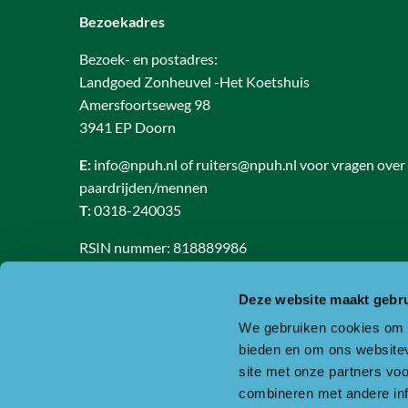
Bezoekadres
Bezoek- en postadres:
Landgoed Zonheuvel -Het Koetshuis
Amersfoortseweg 98
3941 EP Doorn
E:
info@npuh.nl of ruiters@npuh.nl voor vragen over
paardrijden/mennen
T:
0318-240035
RSIN nummer: 818889986
KVK nummer: 30234587
BTW nummer: 8188 89 986 B01
Deze website maakt gebru
We gebruiken cookies om c
Of ga naar de contactpagina.
bieden en om ons websitev
site met onze partners vo
combineren met andere inf