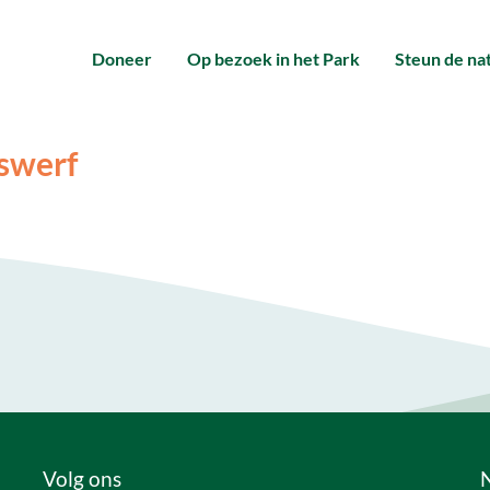
Doneer
Op bezoek in het Park
Steun de na
swerf
Volg ons