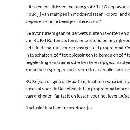
Uitrazen en Uitleven met een grote 'U'! Ga op avontu
Houd jij van stampen in modderplassen, koprollend d
slepen en vind je beestjes interessant?
De avonturiers gaan ouderwets buiten ravotten en o
van RUIG! Buiten spelen is ontzettend belangrijk voo
liefst in de natuur, zonder vastgesteld programma. Oók
in te schatten, zélf tot oplossingen te komen en zél
begeleiding van trainers die hen leren op gecontrolee
klimmen en springen én te vertellen over alles wat d
RUIG (van origine uit Haarlem) heeft een waanzinni
speciaal voor de Beleefweek. Een programma boordevo
vaardigheden, fantasie en lessen voor het leven. Afge
*Inclusief lunch en tussendoortjes