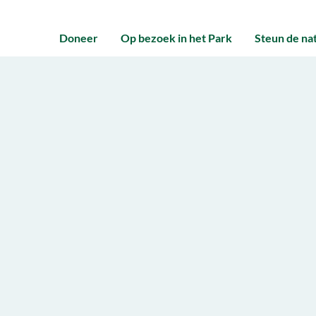
Doneer
Op bezoek in het Park
Steun de na