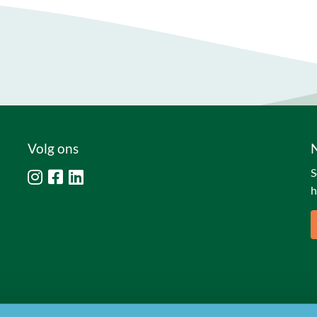
Volg ons
S
h