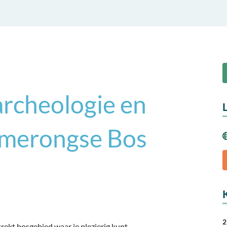
rcheologie en
Amerongse Bos
2
rekt bosgebied waar je plezierig kunt