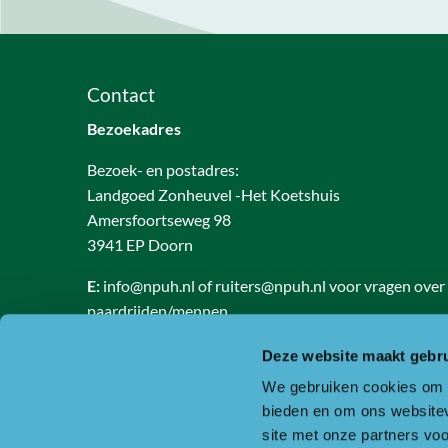
Contact
Bezoekadres
Bezoek- en postadres:
Landgoed Zonheuvel -Het Koetshuis
Amersfoortseweg 98
3941 EP Doorn
E:
info@npuh.nl of ruiters@npuh.nl voor vragen over
paardrijden/mennen
T:
0318-240035
Deze website maakt gebru
RSIN nummer: 818889986
We gebruiken cookies om c
KVK nummer: 30234587
bieden en om ons websitev
BTW nummer: 8188 89 986 B01
site met onze partners vo