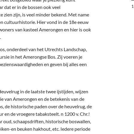
1
r dat er in de bossen ook veel
te zien zijn, is veel minder bekend. Met name
en cultuurhistorie. Hier vond in de 18e eeuw
woners van kasteel Amerongen en hier is ook
.
os, onderdeel van het Utrechts Landschap,
rsie in het Amerongse Bos. Zij voeren je
 bezienswaardigheden en geven bij alles een
uvelrug in de laatste twee ijstijden, wijzen
rie van Amerongen en de betekenis van de
, de historische paden over de heuvelrug, de
 en de vroegere tabaksteelt. n 1200 v. Chr.!
 oud, schaapsdriften, historische boswallen,
eiken-en beuken hakhout, etc. Iedere periode