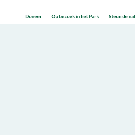
Doneer
Op bezoek in het Park
Steun de na