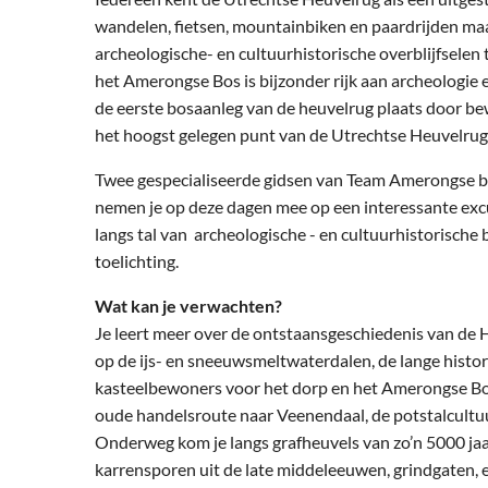
wandelen, fietsen, mountainbiken en paardrijden maa
archeologische- en cultuurhistorische overblijfselen 
het Amerongse Bos is bijzonder rijk aan archeologie 
de eerste bosaanleg van de heuvelrug plaats door be
het hoogst gelegen punt van de Utrechtse Heuvelrug
Twee gespecialiseerde gidsen van Team Amerongse b
nemen je op deze dagen mee op een interessante excu
langs tal van archeologische - en cultuurhistorische
toelichting.
Wat kan je verwachten?
Je leert meer over de ontstaansgeschiedenis van de He
op de ijs- en sneeuwsmeltwaterdalen, de lange histo
kasteelbewoners voor het dorp en het Amerongse Bos
oude handelsroute naar Veenendaal, de potstalcultuur
Onderweg kom je langs grafheuvels van zo’n 5000 jaar
karrensporen uit de late middeleeuwen, grindgaten, 