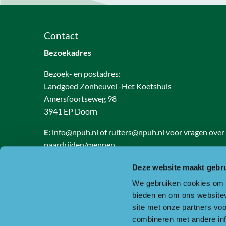
Contact
Bezoekadres
Bezoek- en postadres:
Landgoed Zonheuvel -Het Koetshuis
Amersfoortseweg 98
3941 EP Doorn
E:
info@npuh.nl of ruiters@npuh.nl voor vragen over
paardrijden/mennen
T:
0318-240035
Deze website maakt gebru
RSIN nummer: 818889986
We gebruiken cookies om c
KVK nummer: 30234587
bieden en om ons websitev
BTW nummer: 8188 89 986 B01
site met onze partners vo
combineren met andere inf
Of ga naar de contactpagina.