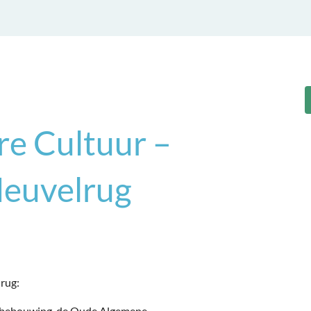
e Cultuur –
Heuvelrug
rug:
de bebouwing, de Oude Algemene