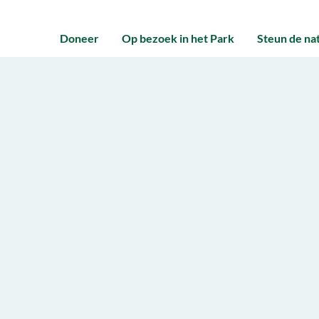
Doneer
Op bezoek in het Park
Steun de na