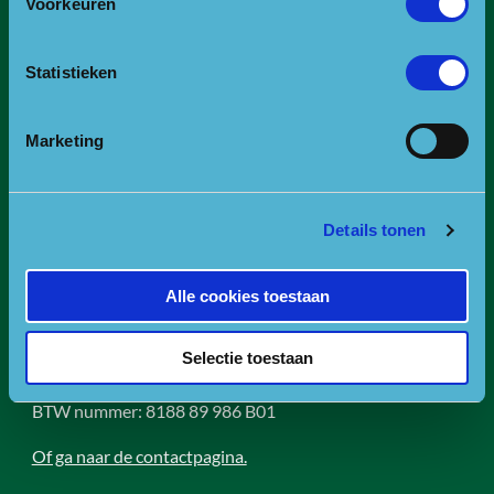
Voorkeuren
Contact
Statistieken
Bezoekadres
Bezoek- en postadres:
Marketing
Landgoed Zonheuvel -Het Koetshuis
Amersfoortseweg 98
3941 EP Doorn
Details tonen
E:
info@npuh.nl of ruiters@npuh.nl voor vragen over
paardrijden/mennen
Alle cookies toestaan
T:
0318-240035
RSIN nummer: 818889986
Selectie toestaan
KVK nummer: 30234587
BTW nummer: 8188 89 986 B01
Of ga naar de contactpagina.