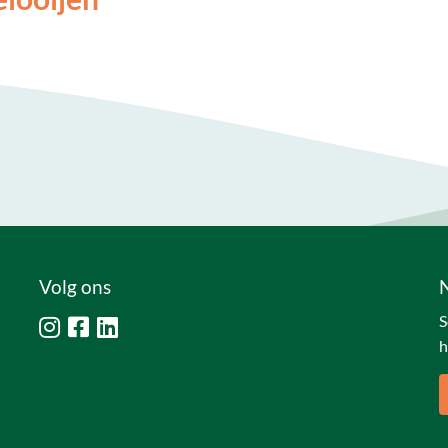
Volg ons
S
h