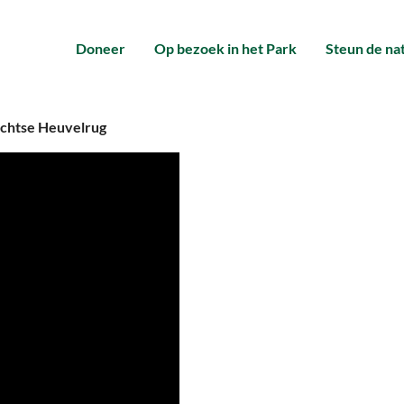
Doneer
Op bezoek in het Park
Steun de na
rechtse Heuvelrug