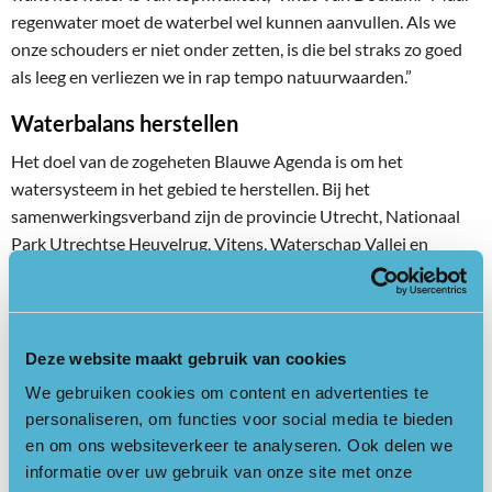
regenwater moet de waterbel wel kunnen aanvullen. Als we
onze schouders er niet onder zetten, is die bel straks zo goed
als leeg en verliezen we in rap tempo natuurwaarden.”
Waterbalans herstellen
Het doel van de zogeheten Blauwe Agenda is om het
watersysteem in het gebied te herstellen. Bij het
samenwerkingsverband zijn de provincie Utrecht, Nationaal
Park Utrechtse Heuvelrug, Vitens, Waterschap Vallei en
Veluwe, Hoogheemraadschap De Stichtse Rijnlanden, diverse
gemeenten, terreinbeherende organisaties, particuliere
eigenaren en natuurorganisaties betrokken. De
gebiedspartners van de Heuvelrug willen het water in het
Deze website maakt gebruik van cookies
gebied langer vasthouden, beter laten infiltreren en
We gebruiken cookies om content en advertenties te
wateroverlast voorkomen. Ook moet op sommige plaatsen de
personaliseren, om functies voor social media te bieden
waterkwaliteit omhoog en onderzoeken de partners ‘integrale’
en om ons websiteverkeer te analyseren. Ook delen we
wateroplossingen. Dat laatste houdt in dat de betrokken
informatie over uw gebruik van onze site met onze
partijen kijken naar oplossingen waar drink- en