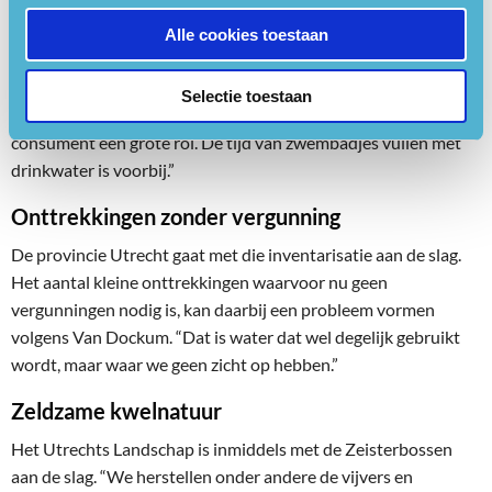
woorden, maar daden. Elke partij binnen de aanpak neemt een
aantal projecten onder zijn hoede. Volgens Van Dockum is het
Alle cookies toestaan
belangrijk snel de waterbalans in het gebied in kaart te
brengen. “Dat is een flinke klus, maar daarna weet je ook aan
Selectie toestaan
welke knoppen je kunt draaien. Daarbij speelt ook de
consument een grote rol. De tijd van zwembadjes vullen met
drinkwater is voorbij.”
Onttrekkingen zonder vergunning
De provincie Utrecht gaat met die inventarisatie aan de slag.
Het aantal kleine onttrekkingen waarvoor nu geen
vergunningen nodig is, kan daarbij een probleem vormen
volgens Van Dockum. “Dat is water dat wel degelijk gebruikt
wordt, maar waar we geen zicht op hebben.”
Zeldzame kwelnatuur
Het Utrechts Landschap is inmiddels met de Zeisterbossen
aan de slag. “We herstellen onder andere de vijvers en