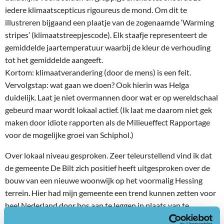
iedere klimaatscepticus rigoureus de mond. Om dit te
illustreren bijgaand een plaatje van de zogenaamde ‘Warming
stripes’ (klimaatstreepjescode). Elk staafje representeert de
gemiddelde jaartemperatuur waarbij de kleur de verhouding
tot het gemiddelde aangeeft.
Kortom: klimaatverandering (door de mens) is een feit.
Vervolgstap: wat gaan we doen? Ook hierin was Helga
duidelijk. Laat je niet overmannen door wat er op wereldschaal
gebeurd maar wordt lokaal actief. (Ik laat me daarom niet gek
maken door idiote rapporten als de Milieueffect Rapportage
voor de mogelijke groei van Schiphol.)
Over lokaal niveau gesproken. Zeer teleurstellend vind ik dat
de gemeente De Bilt zich positief heeft uitgesproken over de
bouw van een nieuwe woonwijk op het voormalig Hessing
terrein. Hier had mijn gemeente een trend kunnen zetten voor
heel Nederland door bos aan te leggen in plaats van te
bouwen. Stelt u zich de koppen in de krant eens voor: De Bilt