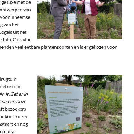
ige luxe met de
t ontwerpen van
e voor inheemse
ng van het
vogels uit het
e tuin. Ook vind
enden veel eetbare plantensoorten en is er gekozen voor
lrugtuin
 elke tuin
n is. Zet er in
we samen onze
eeft bezoekers
r kunt kiezen,
nstaart en nog
trechtse