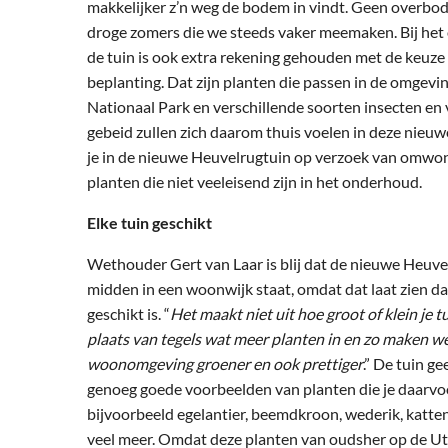
makkelijker z’n weg de bodem in vindt. Geen overbod
droge zomers die we steeds vaker meemaken. Bij he
de tuin is ook extra rekening gehouden met de keuz
beplanting. Dat zijn planten die passen in de omgevi
Nationaal Park en verschillende soorten insecten en 
gebeid zullen zich daarom thuis voelen in deze nieuw
je in de nieuwe Heuvelrugtuin op verzoek van omwon
planten die niet veeleisend zijn in het onderhoud.
Elke tuin geschikt
Wethouder Gert van Laar is blij dat de nieuwe Heuve
midden in een woonwijk staat, omdat dat laat zien dat
geschikt is. “
Het maakt niet uit hoe groot of klein je tui
plaats van tegels wat meer planten in en zo maken 
woonomgeving groener en ook prettiger
.” De tuin g
genoeg goede voorbeelden van planten die je daarvoo
bijvoorbeeld egelantier, beemdkroon, wederik, katte
veel meer. Omdat deze planten van oudsher op de U