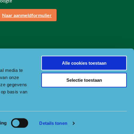
oogte
Naar aanmeldformulier
Alle cookies toestaan
al media te
 van onze
Selectie toestaan
deze gegevens
 op basis van
ing
Details tonen