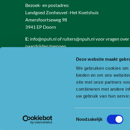
Bezoek- en postadres:
Landgoed Zonheuvel -Het Koetshuis
Amersfoortseweg 98
3941 EP Doorn
E:
info@npuh.nl of ruiters@npuh.nl voor vragen over
paardrijden/mennen
T:
0318-240035
Deze website maakt gebru
RSIN nummer: 818889986
We gebruiken cookies om c
KVK nummer: 30234587
bieden en om ons websitev
BTW nummer: 8188 89 986 B01
site met onze partners vo
combineren met andere inf
Of ga naar de contactpagina.
uw gebruik van hun servic
Toestemmingsselectie
Copyright © Nationaal Park Utrechtse Heuvelrug
Noodzakelijk
Disclaimer
Privacy & cookies