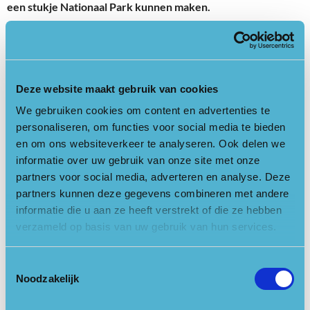
een stukje Nationaal Park kunnen maken.
Heuvelrugtuinier Thinka ontvang bijvoorbeeld 15 bezoekers in
haar Heuvelrugtuin. Zij vertelt: “Veel mensen hadden interesse
in de regenton en de afgekoppelde regenpijp. Mijn partner
heeft praktische informatie uitgewisseld hierover. De wadi ‘in
Deze website maakt gebruik van cookies
ontwikkeling’ leverde leuke idee-gesprekken op, dus het was
We gebruiken cookies om content en advertenties te
juist wel leuk dat het nog niet helemaal klaar was.” Thinka heeft
personaliseren, om functies voor social media te bieden
zelf gesprekken gevoerd met mensen over tuinieren op
en om ons websiteverkeer te analyseren. Ook delen we
zandgrond en bijvoorbeeld de functie en het gebruik van
informatie over uw gebruik van onze site met onze
pioniersplanten, maar ook over biodiversiteit: “Hoe groepen
partners voor social media, adverteren en analyse. Deze
planten met gevarieerde wortelstelsels uiteindelijk robuuster
partners kunnen deze gegevens combineren met andere
zijn tegen klimaat invloeden, omdat ze onderling minder
informatie die u aan ze heeft verstrekt of die ze hebben
hoeven te concurreren om water en mineralen. Deze
verzameld op basis van uw gebruik van hun services.
gesprekken waren (voor mij persoonlijk) erg leuk en zinvol
omdat het over en weer bevestiging geeft om vol te houden
Toestemmingsselectie
met deze ultra-slow variant van tuinieren.”
Noodzakelijk
Anouk Haaxma, wethouder gemeente Utrechtse Heuvelrug,