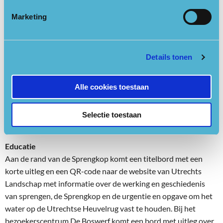
waterbron, de Sprengkop, is in de loop der jaren droog komen
Marketing
te liggen en functioneert niet meer als sprengbron.
Klimaatverandering en menselijke consumptie van grond-
water zijn daarbij belangrijke factoren, naast te snelle
afwatering en besproeiing van akkers.
Details tonen
Wat betekent dit voor de toekomst van het bos? Hoe zorg je
Alle cookies toestaan
dat cultureel erfgoed zoals de sprengen zichtbaar blijven als
structuur in de bossen? Deze vragen zijn het uitgangspunt
voor het kunstwerk dat zichtbaarheid geeft aan het belang van
Selectie toestaan
water voor dit gebied.
Educatie
Aan de rand van de Sprengkop komt een titelbord met een
korte uitleg en een QR-code naar de website van Utrechts
Landschap met informatie over de werking en geschiedenis
van sprengen, de Sprengkop en de urgentie en opgave om het
water op de Utrechtse Heuvelrug vast te houden. Bij het
bezoekerscentrum De Boswerf komt een bord met uitleg over