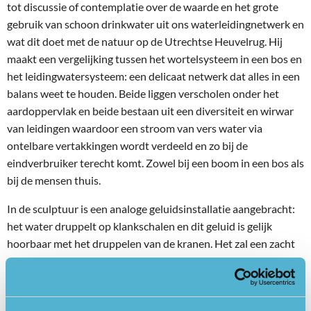
tot discussie of contemplatie over de waarde en het grote
gebruik van schoon drinkwater uit ons waterleidingnetwerk en
wat dit doet met de natuur op de Utrechtse Heuvelrug. Hij
maakt een vergelijking tussen het wortelsysteem in een bos en
het leidingwatersysteem: een delicaat netwerk dat alles in een
balans weet te houden. Beide liggen verscholen onder het
aardoppervlak en beide bestaan uit een diversiteit en wirwar
van leidingen waardoor een stroom van vers water via
ontelbare vertakkingen wordt verdeeld en zo bij de
eindverbruiker terecht komt. Zowel bij een boom in een bos als
bij de mensen thuis.
In de sculptuur is een analoge geluidsinstallatie aangebracht:
het water druppelt op klankschalen en dit geluid is gelijk
hoorbaar met het druppelen van de kranen. Het zal een zacht
geluid zijn en is alleen overdag te horen, op 6 vastgestelde
tijdstippen, zodat het in de avond dieren niet zal storen. De
Sprengkop als locatie voor het kunstwerk heeft naast de