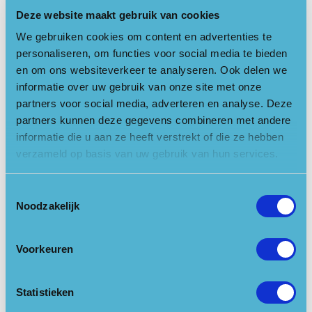
inhoudelijke en symbolische waarde ook een visuele waarde
Deze website maakt gebruik van cookies
als ‘druppel in een kom’. Deze locatie heeft een natuurlijke
openheid en bezoekers kunnen er al wandelend vanaf het
We gebruiken cookies om content en advertenties te
bospad op kijken vanaf verschillende standpunten.
personaliseren, om functies voor social media te bieden
en om ons websiteverkeer te analyseren. Ook delen we
Zeisterbos
informatie over uw gebruik van onze site met onze
Voor Nederlandse begrippen is het Zeisterbos een bijzonder
partners voor social media, adverteren en analyse. Deze
oud bos. De eerste aanleg en oudste beplanting van het
partners kunnen deze gegevens combineren met andere
Zeisterbos dateert waarschijnlijk uit de periode 1718–1723.
informatie die u aan ze heeft verstrekt of die ze hebben
Een aantal grove dennen stammen nog uit deze beginperiode.
verzameld op basis van uw gebruik van hun services.
Het is een gemengd bos met veel erfgoedobjecten: sprengen,
de Sprengkop, waterpartijen, bruggen, historische banken en
Toestemmingsselectie
hertenbeelden. Al jaren is het grondwaterpeil op de Utrechtse
Noodzakelijk
Heuvelrug aan het zakken. Door de droogte en de lage
grondwaterstand sterven bomen, zijn ze vatbaarder voor
Voorkeuren
ziektes.
Sprengen horen van oudsher bij de landgoederen die op de
Statistieken
flanken van de Utrechtse Heuvelrug liggen. De natuurlijke