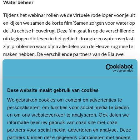
Waterbeheer
Tijdens het webinar rollen we de virtuele rode loper voor je uit
en kijken we samen de korte film ‘Samen zorgen voor water op
de Utrechtse Heuvelrug’. Deze film gaat in op de verschillende
uitdagingen die leven in het gebied: droogte en wateroverlast
zijn problemen waar bijna alle delen van de Heuvelrug mee te
maken hebben. De verschillende partners van de Blauwe
Agenda komen aan het woord en leggen uit hoe zij
samenwerken aan deze soms complexe opgaven. Arco van
Vugt, projectleider bij de Blauwe Agenda en initiatiefnemer
van de film, staat na afloop voor je klaar om al je vragen te
Deze website maakt gebruik van cookies
beantwoorden.
We gebruiken cookies om content en advertenties te
Klimaatslim luinieren
personaliseren, om functies voor social media te bieden
en om ons websiteverkeer te analyseren. Ook delen we
Daarna zoomen we in op jouw stukje Utrechtse Heuvelrug: je
informatie over uw gebruik van onze site met onze
tuin. Tuinontwerpster Moniek de Bakker vertelt je alles over
partners voor social media, adverteren en analyse. Deze
haar filosofie van ‘luinieren’, geïntroduceerd in haar boek
partners kunnen deze gegevens combineren met andere