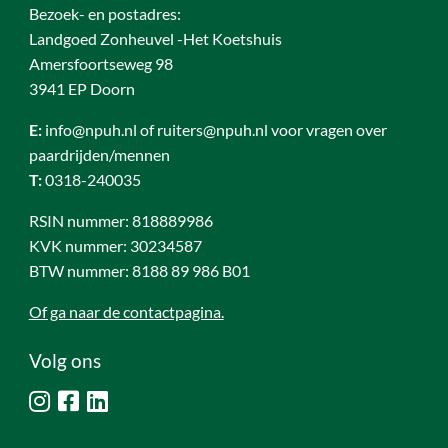
Bezoek- en postadres:
Landgoed Zonheuvel -Het Koetshuis
Amersfoortseweg 98
3941 EP Doorn
E:
info@npuh.nl of ruiters@npuh.nl voor vragen over
paardrijden/mennen
T:
0318-240035
RSIN nummer: 818889986
KVK nummer: 30234587
BTW nummer: 8188 89 986 B01
Of ga naar de contactpagina.
Volg ons