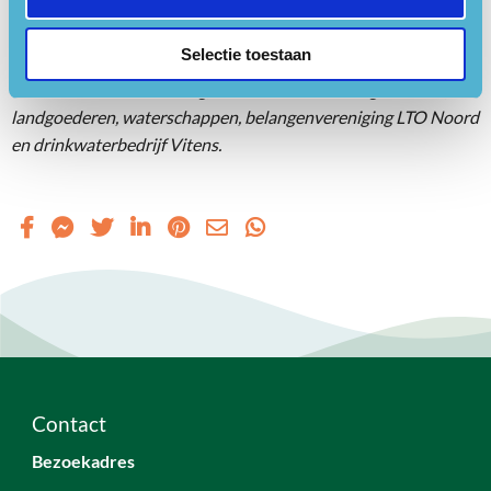
Heuvelrug, Natuur en Milieufederatie Utrecht en IVN
Natuureducatie. De Blauwe Agenda is een
Selectie toestaan
samenwerkingsverband tussen Provincie Utrecht, Nationaal
Park Utrechtse Heuvelrug, terrein beherende organisaties,
landgoederen, waterschappen, belangenvereniging LTO Noord
en drinkwaterbedrijf Vitens.
Contact
Bezoekadres