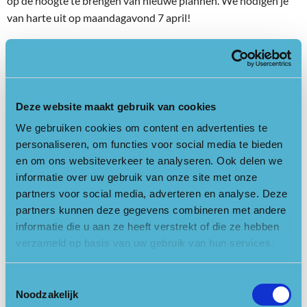
op de hoogte te brengen van nieuwe plannen. We nodigen je
van harte uit op maandagavond 7 april!
Basiskwaliteit Natuur
Dit keer staat het onderwerp Basiskwaliteit Natuur centraal.
Overal in Nederland, ook in het agrarisch en stedelijk gebied,
Deze website maakt gebruik van cookies
willen we naar een Basiskwaliteit Natuur. Dit houdt in dat
soorten die daar horen voor te komen ook daadwerkelijk
We gebruiken cookies om content en advertenties te
aanwezig zijn. Dat klinkt als een open deur, maar op heel veel
personaliseren, om functies voor social media te bieden
plekken in ons land en ook op de Heuvelrug, is dit niet het
en om ons websiteverkeer te analyseren. Ook delen we
geval. Samen met Kars Veling van de Vlinderstichting
informatie over uw gebruik van onze site met onze
bespreken we wat het project Heuvelrugtuinen kan bijdragen
partners voor social media, adverteren en analyse. Deze
om nog meer biodiversiteit te krijgen en om te komen tot die
partners kunnen deze gegevens combineren met andere
informatie die u aan ze heeft verstrekt of die ze hebben
basiskwaliteit. Kars ondersteunt namens De Groene
verzameld op basis van uw gebruik van hun services.
Bondgenoten vrijwilligers om die Basiskwaliteit voor elkaar te
krijgen in hun eigen leefomgeving.
Toestemmingsselectie
Dit staat er 7 april in ieder geval op het programma:
Noodzakelijk