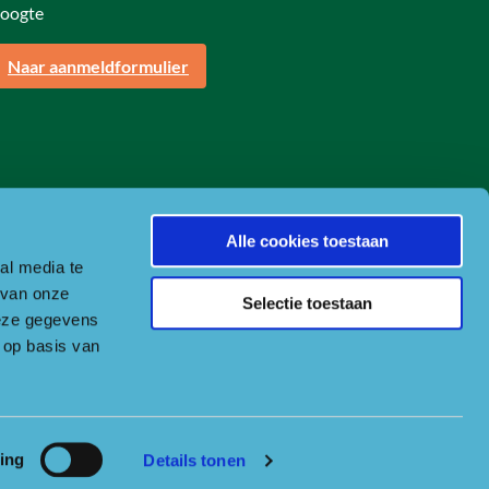
oogte
Naar aanmeldformulier
Alle cookies toestaan
al media te
 van onze
Selectie toestaan
deze gegevens
 op basis van
ing
Details tonen