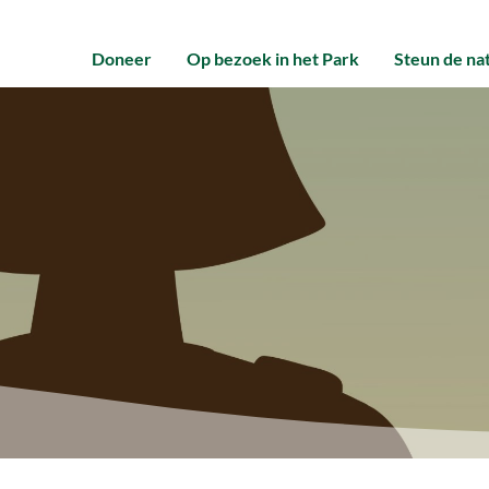
Doneer
Op bezoek in het Park
Steun de na