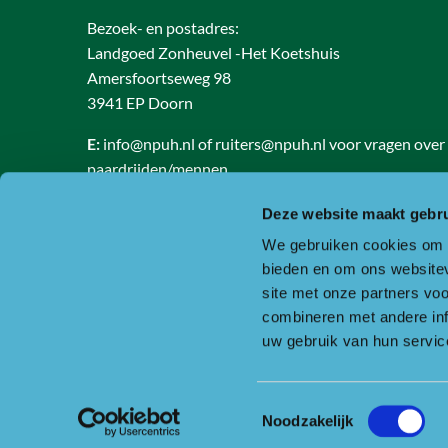
Bezoek- en postadres:
Landgoed Zonheuvel -Het Koetshuis
Amersfoortseweg 98
3941 EP Doorn
E:
info@npuh.nl of ruiters@npuh.nl voor vragen over
paardrijden/mennen
T:
0318-240035
Deze website maakt gebru
RSIN nummer: 818889986
We gebruiken cookies om c
KVK nummer: 30234587
bieden en om ons websitev
BTW nummer: 8188 89 986 B01
site met onze partners vo
combineren met andere inf
Of ga naar de contactpagina.
uw gebruik van hun servic
Toestemmingsselectie
Copyright © Nationaal Park Utrechtse Heuvelrug
Noodzakelijk
Disclaimer
Privacy & cookies