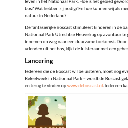
leven in het Nationaal Park. Hoe is het gebied gewor
bos? Wat hebben zij nodig? En hoe kunnen wij als me
natuur in Nederland?
De fantasierijke Boscast stimuleert kinderen in de b
Nationaal Park Utrechtse Heuvelrug op avontuur te 
innemen op weg naar een duurzame toekomst. Door d
vrienden uit het bos, kijkt de luisteraar met een gehe
Lancering
Iedereen die de Boscast wil beluisteren, moet nog ev
Beleefweek in Nationaal Park – wordt de Boscast gela
en terug te vinden op
www.deboscast.nl
. Iedereen ka