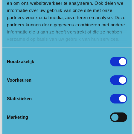
zoals een ecoloog en een hydroloog, onderzoeken we de
en om ons websiteverkeer te analyseren. Ook delen we
effecten op de omliggende natuur en het watersysteem. Waar
informatie over uw gebruik van onze site met onze
nodig worden tips gegeven om de plannen verder te
partners voor social media, adverteren en analyse. Deze
verbeteren, zodat de vakantieparken betere verbindende
partners kunnen deze gegevens combineren met andere
schakels worden van de natuur op de Utrechtse Heuvelrug.
informatie die u aan ze heeft verstrekt of die ze hebben
verzameld op basis van uw gebruik van hun services.
Aan het eind van het project wordt een inspiratiebijeenkomst
georganiseerd en een factsheet ontwikkeld. De
Toestemmingsselectie
vakantieparken kunnen hierbij dienen als ambassadeurs voor
Noodzakelijk
andere parken, zodat ook zij met hun eigen plannen aan de slag
kunnen.
Voorkeuren
Dit project maakt onderdeel uit van de Blauwe Agenda van
Nationaal Park Utrechtse Heuvelrug.
Statistieken
Marketing