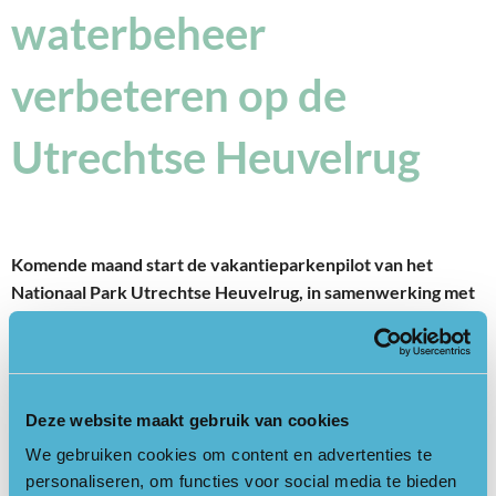
waterbeheer
verbeteren op de
Utrechtse Heuvelrug
Komende maand start de vakantieparkenpilot van het
Nationaal Park Utrechtse Heuvelrug, in samenwerking met
de Natuur- en Milieufederatie Utrecht. Drie
vakantieparken – RCN Het Grote Bos, Bos Park Bilthoven
en Vakantiepark De Krakeling – nemen deel aan dit project
vanuit hun rol als
Hoeder van de Heuvelrug
.
Deze website maakt gebruik van cookies
In de pilot worden de vergroening- en waterbeheerplannen
We gebruiken cookies om content en advertenties te
van deze parken onder de loep genomen. Samen met experts,
personaliseren, om functies voor social media te bieden