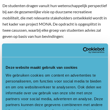
De studenten dragen vanuit hun wetenschappelijk perspectief
bij aan de gezamenlijke visie op duurzame recreatieve
mobiliteit, die met relevante stakeholders ontwikkeld wordt in
het kader van project MONA. De opdracht is opgesplitst in
twee casussen, waarbij elke groep van studenten advies zal
geven op basis van hun bevindingen:
Casus 1:
Wat zijn de sleutelelementen van een regionale
visie op duurzame recreatieve mobiliteit in en rond NPUH?
Casus 2:
Hoe kan het proces naar een gezamenlijke visie het
Deze website maakt gebruik van cookies
beste worden georganiseerd?
We gebruiken cookies om content en advertenties te
Deze adviezen zullen betrekking hebben op het NPUH-gebied,
personaliseren, om functies voor social media te bieden
waarbij de gemeente Utrechtse Heuvelrug als specifieke casus
en om ons websiteverkeer te analyseren. Ook delen we
wordt gebruikt. Gezien hun lopende ontwikkeling van een
informatie over uw gebruik van onze site met onze
nieuw mobiliteitsplan biedt deze gemeente een relevant
partners voor social media, adverteren en analyse. Deze
uitgangspunt voor het onderzoek.
partners kunnen deze gegevens combineren met andere