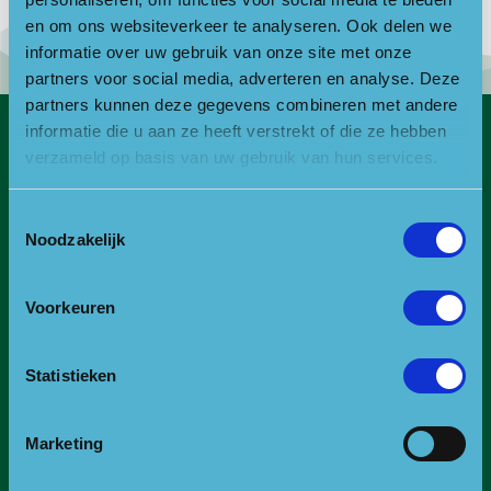
en om ons websiteverkeer te analyseren. Ook delen we
informatie over uw gebruik van onze site met onze
partners voor social media, adverteren en analyse. Deze
partners kunnen deze gegevens combineren met andere
informatie die u aan ze heeft verstrekt of die ze hebben
verzameld op basis van uw gebruik van hun services.
Contact
Bezoekadres
Toestemmingsselectie
Noodzakelijk
Bezoek- en postadres:
Landgoed Zonheuvel -Het Koetshuis
Amersfoortseweg 98
Voorkeuren
3941 EP Doorn
E:
info@npuh.nl of ruiters@npuh.nl voor vragen over
Statistieken
paardrijden/mennen
T:
0318-240035
Marketing
RSIN nummer: 818889986