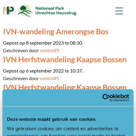
IVN-wandeling Amerongse Bos
Gepost op 8 september 2023 te 08:30.
Geschreven door
controlf5
IVN Herfstwandeling Kaapse Bossen
Gepost op 6 september 2022 te 10:37.
Geschreven door
controlf5
IVN Herfstwandeling Kaapse Bossen
Gepost op 18 juli 2022 te 15:36.
Geschreven door
controlf5
Bosbaden in de Kaapse Bossen
Deze website maakt gebruik van cookies
Gepost op 14 juli 2021 te 14:01.
We gebruiken cookies om content en advertenties te
Geschreven door
controlf5
personaliseren, om functies voor social media te bieden