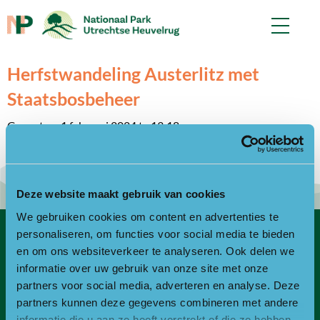
Herfstwandeling Austerlitz met
Staatsbosbeheer
Gepost op 1 februari 2024 te 13:18.
Geschreven door
controlf5
Deze website maakt gebruik van cookies
We gebruiken cookies om content en advertenties te
personaliseren, om functies voor social media te bieden
Contact
en om ons websiteverkeer te analyseren. Ook delen we
informatie over uw gebruik van onze site met onze
Bezoekadres
partners voor social media, adverteren en analyse. Deze
partners kunnen deze gegevens combineren met andere
Bezoek- en postadres:
informatie die u aan ze heeft verstrekt of die ze hebben