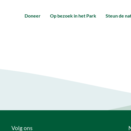
Doneer
Op bezoek in het Park
Steun de na
Volg ons