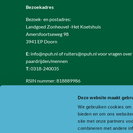
Bezoekadres
Bezoek- en postadres:
Landgoed Zonheuvel -Het Koetshuis
Amersfoortseweg 98
3941 EP Doorn
E:
info@npuh.nl of ruiters@npuh.nl voor vragen over
paardrijden/mennen
T:
0318-240035
RSIN nummer: 818889986
KVK nummer: 30234587
BTW nummer: 8188 89 986 B01
Deze website maakt gebru
We gebruiken cookies om c
Of ga naar de contactpagina.
bieden en om ons websitev
site met onze partners vo
combineren met andere inf