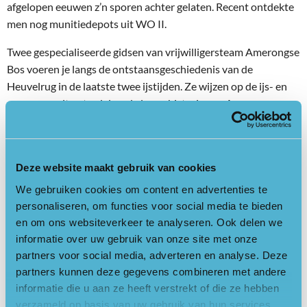
afgelopen eeuwen z’n sporen achter gelaten. Recent ontdekte
men nog munitiedepots uit WO II.
Twee gespecialiseerde gidsen van vrijwilligersteam Amerongse
Bos voeren je langs de ontstaansgeschiedenis van de
Heuvelrug in de laatste twee ijstijden. Ze wijzen op de ijs- en
sneeuwsmeltwaterdalen, de lange historie van Amerongen en
de betekenis van de kasteelbewoners voor het dorp en het
Amerongse Bos. Ook de historische paden over de heuvelrug,
de oude handelsroute naar Veenendaal, de potstalcultuur en
Deze website maakt gebruik van cookies
de vroegere tabaksteelt komen aan bod.
We gebruiken cookies om content en advertenties te
Je bezoekt ook het terrein in het Zuilensteinse Bos met de
personaliseren, om functies voor social media te bieden
recente nieuw ontdekte raatakkers (Celtic Fields) van 1200 v.
en om ons websiteverkeer te analyseren. Ook delen we
Chr! Je ziet grafheuvels van zo’n 5000 jaar oud,
informatie over uw gebruik van onze site met onze
schaapsdriften, historische boswallen, karrensporen uit de
partners voor social media, adverteren en analyse. Deze
late middeleeuwen, grindgaten, eiken- en beukenhakhout.
partners kunnen deze gegevens combineren met andere
informatie die u aan ze heeft verstrekt of die ze hebben
Datum en tijd
verzameld op basis van uw gebruik van hun services.