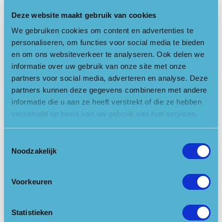
Woensdag 18 oktober 13:00 - 15:00
Vrijdag 20 oktober 13:00 - 15:00
Deze website maakt gebruik van cookies
We gebruiken cookies om content en advertenties te
Voor meer informatie kijk op de
website van de groene inval
.
personaliseren, om functies voor social media te bieden
en om ons websiteverkeer te analyseren. Ook delen we
Inschrijven via mail:
info@degroeneinval.nl
informatie over uw gebruik van onze site met onze
Locatie openen in Google Maps
partners voor social media, adverteren en analyse. Deze
partners kunnen deze gegevens combineren met andere
informatie die u aan ze heeft verstrekt of die ze hebben
Links
verzameld op basis van uw gebruik van hun services.
Website
Toestemmingsselectie
Noodzakelijk
Reserveer nu
Voorkeuren
Kalender
Statistieken