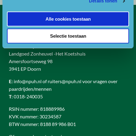
Details tonen
Alle cookies toestaan
Contact
Bezoekadres
Selectie toestaan
Bezoek- en postadres:
Landgoed Zonheuvel -Het Koetshuis
Amersfoortseweg 98
3941 EP Doorn
E:
info@npuh.nl of ruiters@npuh.nl voor vragen over
paardrijden/mennen
T:
0318-240035
RSIN nummer: 818889986
KVK nummer: 30234587
BTW nummer: 8188 89 986 B01