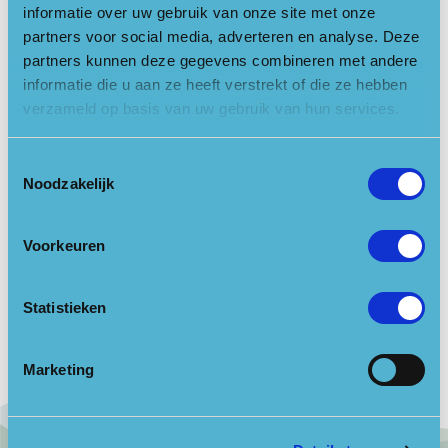
informatie over uw gebruik van onze site met onze
195 728 21
partners voor social media, adverteren en analyse. Deze
Locatie openen in Google Maps
partners kunnen deze gegevens combineren met andere
informatie die u aan ze heeft verstrekt of die ze hebben
verzameld op basis van uw gebruik van hun services.
Links
Toestemmingsselectie
Noodzakelijk
Website
Kalender
Voorkeuren
20-10-2021
Statistieken
Marketing