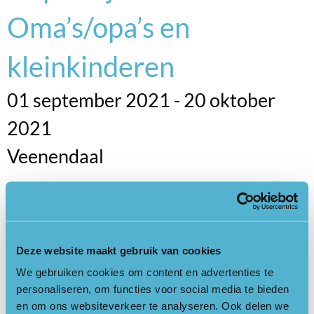
Oma’s/opa’s en
kleinkinderen
01 september 2021 - 20 oktober
2021
Veenendaal
Een interessante herfstexcursie voor zowel opa en oma als
voor de kleinkinderen. Wat is er zoal te ontdekken langs de
Veenendaalse Slaperdijk? Je krijgt tips en uitleg van IVN
Deze website maakt gebruik van cookies
Natuurgidsen Janny Groenleer en Karin Houtzager.
We gebruiken cookies om content en advertenties te
personaliseren, om functies voor social media te bieden
Graag opgeven bij Karin Houtzager, email
en om ons websiteverkeer te analyseren. Ook delen we
karinhoutzager58@hotmail.com of Janny Groenleer, tel. 06-