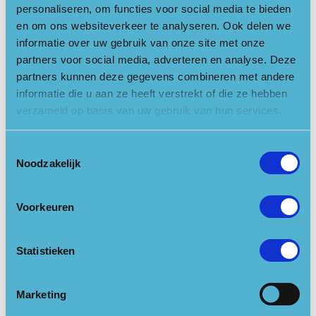
Om vijf uur kunnen ze daar weer worden opgehaald. De
personaliseren, om functies voor social media te bieden
activiteit is gratis, graag opgeven door het sturen van een
en om ons websiteverkeer te analyseren. Ook delen we
mailtje naar jeugdeducatie@dorpennatuur.nl.
informatie over uw gebruik van onze site met onze
partners voor social media, adverteren en analyse. Deze
Voor nadere informatie, zie www.dorpennatuur.nl.
partners kunnen deze gegevens combineren met andere
informatie die u aan ze heeft verstrekt of die ze hebben
Locatie openen in Google Maps
verzameld op basis van uw gebruik van hun services.
Links
Toestemmingsselectie
Noodzakelijk
Website
Voorkeuren
Kalender
Statistieken
06-03-2024
15:00 - 17:00
Marketing