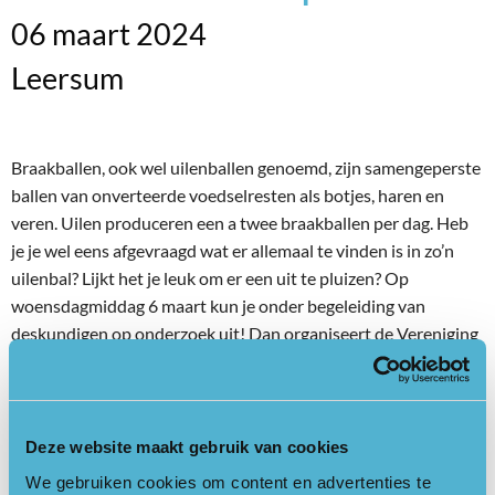
06 maart 2024
Leersum
Braakballen, ook wel uilenballen genoemd, zijn samengeperste
ballen van onverteerde voedselresten als botjes, haren en
veren. Uilen produceren een a twee braakballen per dag. Heb
je je wel eens afgevraagd wat er allemaal te vinden is in zo’n
uilenbal? Lijkt het je leuk om er een uit te pluizen? Op
woensdagmiddag 6 maart kun je onder begeleiding van
deskundigen op onderzoek uit! Dan organiseert de Vereniging
voor Dorp en Natuur een kinderactiviteit met als thema
Braakballen pluizen. Kinderen van 6-12 jaar zijn welkom om
15.00 uur op landgoed Broekhuizen bij het grote hek aan de
Broekhuizerlaan in Leersum. Voor braakballen,
Deze website maakt gebruik van cookies
pluisgereedschap, een hapje en een drankje wordt gezorgd.
We gebruiken cookies om content en advertenties te