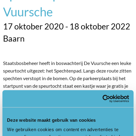
Vuursche
17 oktober 2020 - 18 oktober 2022
Baarn
Staatsbosbeheer heeft in boswachterij De Vuursche een leuke
speurtocht uitgezet: het Spechtenpad. Langs deze route zitten
spechten verstopt in de bomen. Op de parkeerplaats bij het
startpunt van de speurtocht staat een kastje waar je gratis je
speurtocht kunt pakken. De tocht is ongeveer 3 kilometer lang.
Leuk voor het hele gezin!
Startpunt
Deze website maakt gebruik van cookies
Kruising Hilversumsestraatweg/Hoge Vuurseweg, afslaan
parallelweg op, na 300 meter parkeerplaats links.
We gebruiken cookies om content en advertenties te