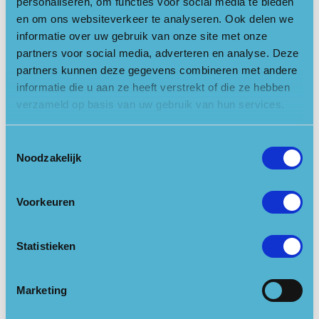
Baarn
personaliseren, om functies voor social media te bieden
en om ons websiteverkeer te analyseren. Ook delen we
Voor meer informatie zie de site van
Staatsbosbeheer
.
informatie over uw gebruik van onze site met onze
partners voor social media, adverteren en analyse. Deze
Locatie openen in Google Maps
partners kunnen deze gegevens combineren met andere
informatie die u aan ze heeft verstrekt of die ze hebben
Links
verzameld op basis van uw gebruik van hun services.
Toestemmingsselectie
Website
Noodzakelijk
Reserveer nu
Voorkeuren
Kalender
Statistieken
17-10-2020
Marketing