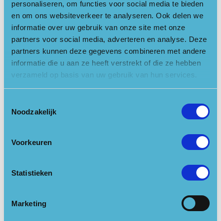
ons gewend bent. Een stevige maar een unieke ULTRA die je
personaliseren, om functies voor social media te bieden
een keer gelopen moet hebben.
en om ons websiteverkeer te analyseren. Ook delen we
informatie over uw gebruik van onze site met onze
Locatie openen in Google Maps
partners voor social media, adverteren en analyse. Deze
partners kunnen deze gegevens combineren met andere
informatie die u aan ze heeft verstrekt of die ze hebben
Links
verzameld op basis van uw gebruik van hun services.
Website
Toestemmingsselectie
Noodzakelijk
Reserveer nu
Voorkeuren
Kalender
Statistieken
28-05-2023
07:00 - 22:00
Marketing