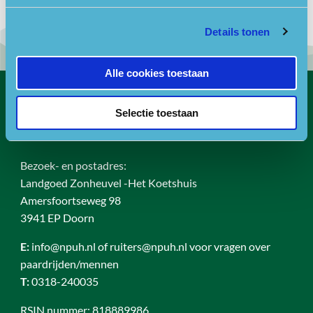
Details tonen
Alle cookies toestaan
Contact
Selectie toestaan
Bezoekadres
Bezoek- en postadres:
Landgoed Zonheuvel -Het Koetshuis
Amersfoortseweg 98
3941 EP Doorn
E:
info@npuh.nl of ruiters@npuh.nl voor vragen over
paardrijden/mennen
T:
0318-240035
RSIN nummer: 818889986