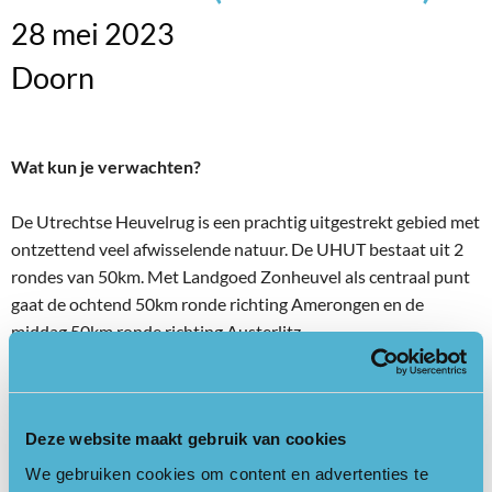
28 mei 2023
Doorn
Wat kun je verwachten?
De Utrechtse Heuvelrug is een prachtig uitgestrekt gebied met
ontzettend veel afwisselende natuur. De UHUT bestaat uit 2
rondes van 50km. Met Landgoed Zonheuvel als centraal punt
gaat de ochtend 50km ronde richting Amerongen en de
middag 50km ronde richting Austerlitz.
Deelnemers kunnen kiezen uit de gehele ronde van 100km of
uit de andere twee 50km rondes. Per afstand kunnen slechts
Deze website maakt gebruik van cookies
50 deelnemers zich aanmelden. Een ultra-trail die je op GPX
loopt en waarbij je kunt rekenen op de verzorging die je van
We gebruiken cookies om content en advertenties te