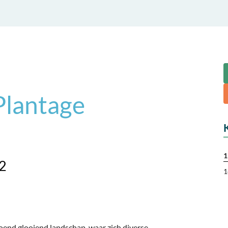
Plantage
1
22
1
oend glooiend landschap, waar zich diverse