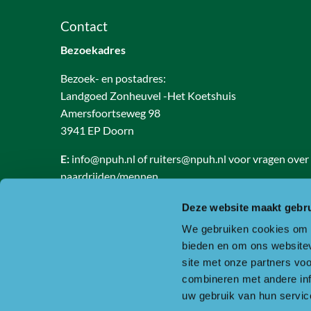
Contact
Bezoekadres
Bezoek- en postadres:
Landgoed Zonheuvel -Het Koetshuis
Amersfoortseweg 98
3941 EP Doorn
E:
info@npuh.nl of ruiters@npuh.nl voor vragen over
paardrijden/mennen
T:
0318-240035
Deze website maakt gebru
RSIN nummer: 818889986
We gebruiken cookies om c
KVK nummer: 30234587
bieden en om ons websitev
BTW nummer: 8188 89 986 B01
site met onze partners vo
combineren met andere inf
Of ga naar de contactpagina.
uw gebruik van hun servic