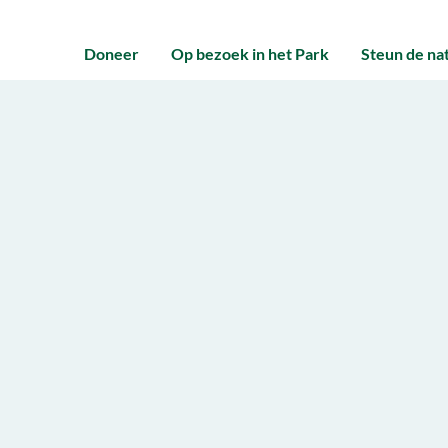
Doneer
Op bezoek in het Park
Steun de na