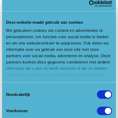
Het Figi Theater behoort tot de oudste theaters van
Nederland, maar dan wel in een moderne setting. Figi
presenteert sensationele shows en meeslepend drama door
gerenommeerde (inter)nationale gezelschappen. Perfecte
Deze website maakt gebruik van cookies
voorstellingen in comfortabele theaterzalen. Van
We gebruiken cookies om content en advertenties te
kamerconcert tot jazzsessie, van groots theater tot kleine one
personaliseren, om functies voor social media te bieden
man show. Serieus, swingend, meeslepend en intiem!
en om ons websiteverkeer te analyseren. Ook delen we
Veelzijdig! Geniet van een drankje in het Theatercafé voor of
informatie over uw gebruik van onze site met onze
na een show.
partners voor social media, adverteren en analyse. Deze
partners kunnen deze gegevens combineren met andere
Bioscoop met filmhuisfilms, blockbusters en meer
informatie die u aan ze heeft verstrekt of die ze hebben
In de 4 zalen van de Figi Bioscoop draaien dagelijks de meest
verzameld op basis van uw gebruik van hun services.
recente films. Naast de avondvoorstellingen zijn er op
woensdag-, zaterdag- en zondagmiddag ook
Toestemmingsselectie
familievoorstellingen. Tevens worden er bijzondere
Noodzakelijk
filmhuisfilms gedraaid. Blockbusters, kostuumdrama,
sciencefiction, actiefilms, 3D-films noem maar op; Figi
Bioscoop heeft het.
Voorkeuren