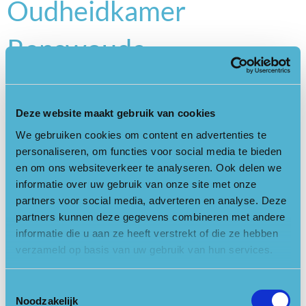
Oudheidkamer
Renswoude
Renswoude
Deze website maakt gebruik van cookies
We gebruiken cookies om content en advertenties te
De Oudheidkamer van de Historische Vereniging Oud-
personaliseren, om functies voor social media te bieden
Renswoude is sinds eind 2017 gevestigd in één van de
en om ons websiteverkeer te analyseren. Ook delen we
woningen van de Nieuwe Buurt, Dorpsstraat 38. Je vindt er
informatie over uw gebruik van onze site met onze
diverse historische gegevens en voorwerpen, in het bijzonder
partners voor social media, adverteren en analyse. Deze
over de historie van Renswoude.
partners kunnen deze gegevens combineren met andere
informatie die u aan ze heeft verstrekt of die ze hebben
Locatie openen in Google Maps
verzameld op basis van uw gebruik van hun services.
Toestemmingsselectie
Noodzakelijk