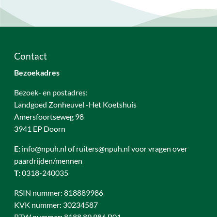
Contact
Bezoekadres
Bezoek- en postadres:
Landgoed Zonheuvel -Het Koetshuis
Amersfoortseweg 98
3941 EP Doorn
E:
info@npuh.nl of ruiters@npuh.nl voor vragen over
paardrijden/mennen
T:
0318-240035
RSIN nummer: 818889986
KVK nummer: 30234587
BTW nummer: 8188 89 986 B01