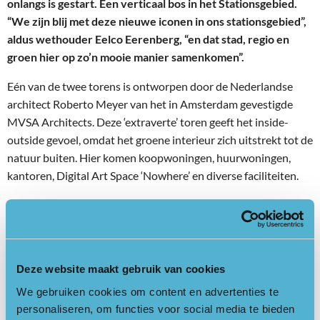
onlangs is gestart. Een verticaal bos in het Stationsgebied.
“We zijn blij met deze nieuwe iconen in ons stationsgebied”,
aldus wethouder Eelco Eerenberg, “en dat stad, regio en
groen hier op zo’n mooie manier samenkomen”.
Eén van de twee torens is ontworpen door de Nederlandse
architect Roberto Meyer van het in Amsterdam gevestigde
MVSA Architects. Deze ‘extraverte’ toren geeft het inside-
outside gevoel, omdat het groene interieur zich uitstrekt tot de
natuur buiten. Hier komen koopwoningen, huurwoningen,
kantoren, Digital Art Space ‘Nowhere’ en diverse faciliteiten.
De andere toren is ontworpen door Stefano Boeri van Italiaans
architectenbureau Stefano Boeri Architetti. Het in Milaan
gevestigde architectenbureau staat wereldwijd bekend om zijn
innovatieve ‘Bosco Verticale’ (Verticaal Bos). Deze ‘introverte’
Deze website maakt gebruik van cookies
toren is bedekt met een grote diversiteit aan groen die de
We gebruiken cookies om content en advertenties te
toren omarmt. De architectuur versterkt het geluid van de
personaliseren, om functies voor social media te bieden
natuur, wat zorgt voor ontspanning. Hier komen zowel huur-