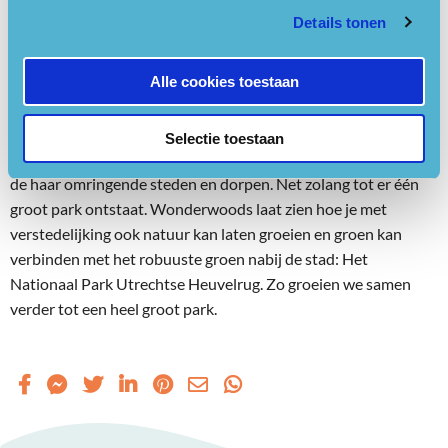
aan het herstel van de biodiversiteit en het verbinden van het
Details tonen
groen in de stad met haar omgeving.
Alle cookies toestaan
Groen om je heen wordt steeds belangrijker. Om op adem te
komen, om vrolijk van te worden en om in te bewegen. Er is
steeds meer behoefte aan groen, dichtbij huis en verder weg.
Selectie toestaan
Nationaal Park Utrechtse Heuvelrug ziet graag meer natuur in
de haar omringende steden en dorpen. Net zolang tot er één
groot park ontstaat. Wonderwoods laat zien hoe je met
verstedelijking ook natuur kan laten groeien en groen kan
verbinden met het robuuste groen nabij de stad: Het
Nationaal Park Utrechtse Heuvelrug. Zo groeien we samen
verder tot een heel groot park.