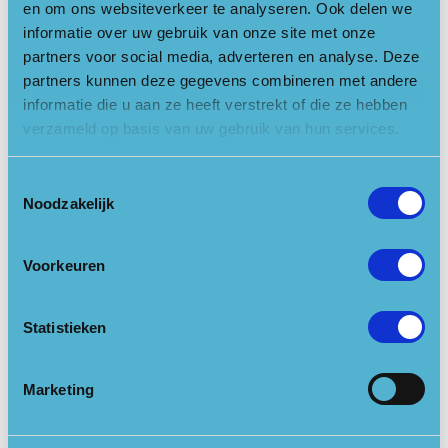
en om ons websiteverkeer te analyseren. Ook delen we
als koopwoningen, een dakpark met restaurant, een gym,
informatie over uw gebruik van onze site met onze
gezonde horecavoorzieningen en diverse faciliteiten.
partners voor social media, adverteren en analyse. Deze
Geïnspireerd op het Nationaal Park
partners kunnen deze gegevens combineren met andere
informatie die u aan ze heeft verstrekt of die ze hebben
De vegetatie op
verzameld op basis van uw gebruik van hun services.
het gebouw is
geïnspireerd op
Toestemmingsselectie
die van het
Noodzakelijk
Nationaal Park
Utrechtse
Heuvelrug. Het
Voorkeuren
is straks een
Beeld: Vero Digital
stukje
Statistieken
Nationaal Park, midden in de stad. In totaal komen er (meer
dan) 360 bomen en 9700 struiken en planten in en op het
Marketing
gebouw. De bomen en planten zuiveren de lucht, regelen de
temperatuur en voorzien in een leefgebied en voedsel voor
verschillende diersoorten. Daarmee draagt Wonderwoods bij