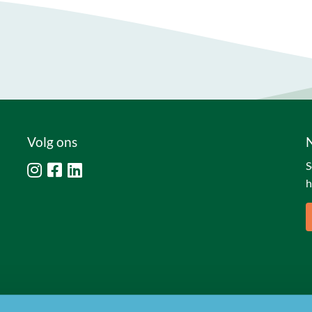
Volg ons
S
h