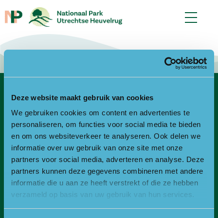
Deze website maakt gebruik van cookies
Contact
We gebruiken cookies om content en advertenties te
Bezoekadres
personaliseren, om functies voor social media te bieden
en om ons websiteverkeer te analyseren. Ook delen we
Bezoek- en postadres:
informatie over uw gebruik van onze site met onze
Landgoed Zonheuvel -Het Koetshuis
partners voor social media, adverteren en analyse. Deze
Amersfoortseweg 98
partners kunnen deze gegevens combineren met andere
3941 EP Doorn
informatie die u aan ze heeft verstrekt of die ze hebben
verzameld op basis van uw gebruik van hun services.
E:
info@npuh.nl of ruiters@npuh.nl voor vragen over
paardrijden/mennen